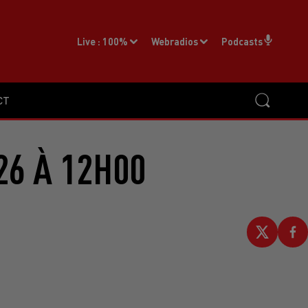
Live :
100%
Webradios
Podcasts
CT
26 À 12H00