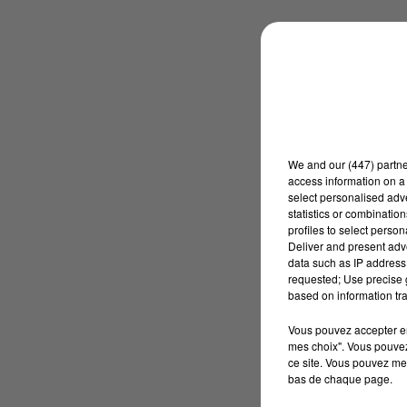
We and
our (447) partn
access information on a 
select personalised ad
statistics or combinatio
profiles to select person
Deliver and present adv
data such as IP address 
requested; Use precise g
based on information tra
Vous pouvez accepter en 
mes choix". Vous pouvez
ce site. Vous pouvez met
bas de chaque page.