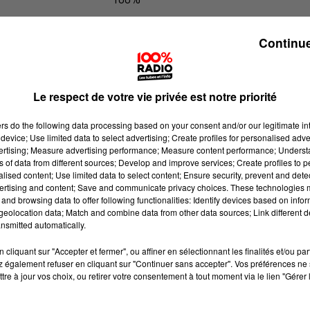
Les infos du Tarn du 27/05/2026 à 1
Continue
Le respect de votre vie privée est notre priorité
ers
do the following data processing based on your consent and/or our legitimate int
device; Use limited data to select advertising; Create profiles for personalised adver
vertising; Measure advertising performance; Measure content performance; Unders
ns of data from different sources; Develop and improve services; Create profiles to 
alised content; Use limited data to select content; Ensure security, prevent and detect
ertising and content; Save and communicate privacy choices. These technologies
and browsing data to offer following functionalities: Identify devices based on infor
eolocation data; Match and combine data from other data sources; Link different de
nsmitted automatically.
cliquant sur "Accepter et fermer", ou affiner en sélectionnant les finalités et/ou pa
 également refuser en cliquant sur "Continuer sans accepter". Vos préférences ne 
tre à jour vos choix, ou retirer votre consentement à tout moment via le lien "Gérer 