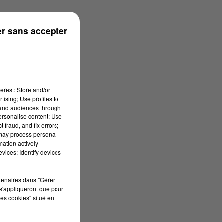
2h00
r sans accepter
erest: Store and/or
tising; Use profiles to
tand audiences through
personalise content; Use
 fraud, and fix errors;
 may process personal
mation actively
vices; Identify devices
rtenaires dans "Gérer
s'appliqueront que pour
les cookies" situé en