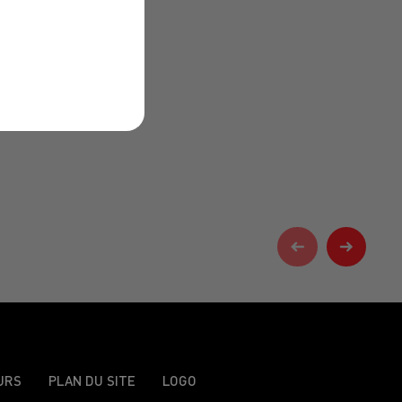
URS
PLAN DU SITE
LOGO