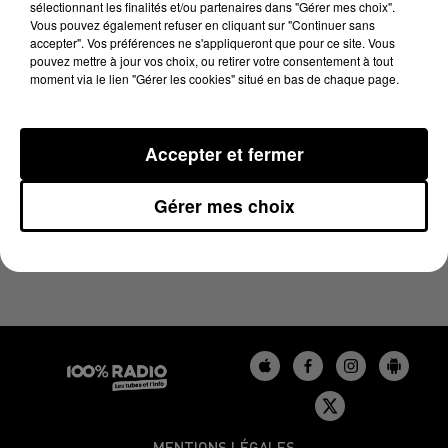
sélectionnant les finalités et/ou partenaires dans "Gérer mes choix".
27 mai 2024 - 2 min 22 sec
Vous pouvez également refuser en cliquant sur "Continuer sans
LES INFOS DU TARN DU 27/05/2024 À 10H00
accepter". Vos préférences ne s'appliqueront que pour ce site. Vous
pouvez mettre à jour vos choix, ou retirer votre consentement à tout
moment via le lien "Gérer les cookies" situé en bas de chaque page.
Podcasts infos du Tarn
Accepter et fermer
Gérer mes choix
MENTIONS LÉGALES