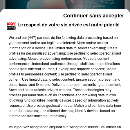
Continuer sans accepter
Le respect de votre vie privée est notre priorité
We and
our (447) partners
do the following data processing based on
your consent and/or our legitimate interest: Store and/or access
information on a device; Use limited data to select advertising; Create
profiles for personalised advertising; Use profiles to select personalised
advertising; Measure advertising performance; Measure content
performance; Understand audiences through statistics or combinations
of data from different sources; Develop and improve services; Create
profiles to personalise content; Use profiles to select personalised
content; Use limited data to select content; Ensure security, prevent and
detect fraud, and fix errors; Deliver and present advertising and content;
Lecture (2 min 22 sec)
Save and communicate privacy choices. These technologies may
process personal data such as IP address and browsing data to offer
following functionalities: Identify devices based on information actively
requested; Use precise geolocation data; Match and combine data from
other data sources; Link different devices; Identify devices based on
100%
information transmitted automatically.
100% Radio les infos du Tarn
Vous pouvez accepter en cliquant sur "Accepter et fermer", ou affiner en