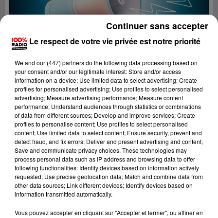
Continuer sans accepter
Le respect de votre vie privée est notre priorité
We and
our (447) partners
do the following data processing based on
your consent and/or our legitimate interest: Store and/or access
information on a device; Use limited data to select advertising; Create
profiles for personalised advertising; Use profiles to select personalised
advertising; Measure advertising performance; Measure content
performance; Understand audiences through statistics or combinations
of data from different sources; Develop and improve services; Create
profiles to personalise content; Use profiles to select personalised
content; Use limited data to select content; Ensure security, prevent and
detect fraud, and fix errors; Deliver and present advertising and content;
Lecture (4 min 24 sec)
Save and communicate privacy choices. These technologies may
process personal data such as IP address and browsing data to offer
following functionalities: Identify devices based on information actively
requested; Use precise geolocation data; Match and combine data from
other data sources; Link different devices; Identify devices based on
100%
information transmitted automatically.
100% Radio les infos du Tarn
Vous pouvez accepter en cliquant sur "Accepter et fermer", ou affiner en