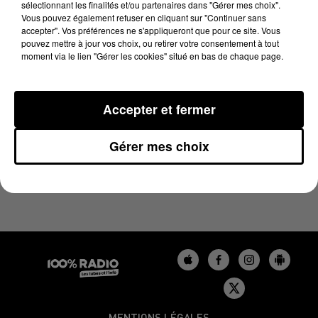
sélectionnant les finalités et/ou partenaires dans "Gérer mes choix".
27 mai 2024 - 4 min 24 sec
Vous pouvez également refuser en cliquant sur "Continuer sans
LES INFOS DU TARN DU 27/05/2024 À 08H00
accepter". Vos préférences ne s'appliqueront que pour ce site. Vous
pouvez mettre à jour vos choix, ou retirer votre consentement à tout
moment via le lien "Gérer les cookies" situé en bas de chaque page.
Podcasts infos du Tarn
Accepter et fermer
Gérer mes choix
MENTIONS LÉGALES