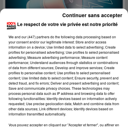
Continuer sans accepter
Le respect de votre vie privée est notre priorité
We and
our (447) partners
do the following data processing based on
your consent and/or our legitimate interest: Store and/or access
information on a device; Use limited data to select advertising; Create
profiles for personalised advertising; Use profiles to select personalised
advertising; Measure advertising performance; Measure content
performance; Understand audiences through statistics or combinations
of data from different sources; Develop and improve services; Create
profiles to personalise content; Use profiles to select personalised
content; Use limited data to select content; Ensure security, prevent and
detect fraud, and fix errors; Deliver and present advertising and content;
Lecture (4 min 25 sec)
Save and communicate privacy choices. These technologies may
process personal data such as IP address and browsing data to offer
following functionalities: Identify devices based on information actively
requested; Use precise geolocation data; Match and combine data from
other data sources; Link different devices; Identify devices based on
100%
information transmitted automatically.
100% Radio les infos du Tarn
Vous pouvez accepter en cliquant sur "Accepter et fermer", ou affiner en