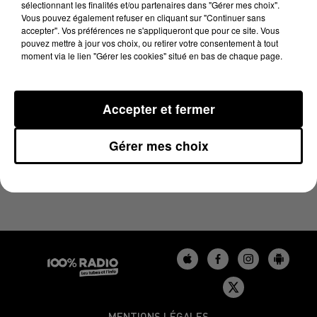
sélectionnant les finalités et/ou partenaires dans "Gérer mes choix".
27 mai 2024 - 4 min 25 sec
Vous pouvez également refuser en cliquant sur "Continuer sans
LES INFOS DU TARN DU 27/05/2024 À 07H00
accepter". Vos préférences ne s'appliqueront que pour ce site. Vous
pouvez mettre à jour vos choix, ou retirer votre consentement à tout
moment via le lien "Gérer les cookies" situé en bas de chaque page.
Podcasts infos du Tarn
Accepter et fermer
Gérer mes choix
MENTIONS LÉGALES