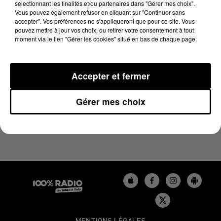
sélectionnant les finalités et/ou partenaires dans "Gérer mes choix".
26 décembre 2023 - 2 min 22 sec
Vous pouvez également refuser en cliquant sur "Continuer sans
LES INFOS DU TARN DU 26/12/2023 À 09H58
accepter". Vos préférences ne s'appliqueront que pour ce site. Vous
pouvez mettre à jour vos choix, ou retirer votre consentement à tout
moment via le lien "Gérer les cookies" situé en bas de chaque page.
Podcasts infos du Tarn
Accepter et fermer
Gérer mes choix
MENTIONS LÉGALES