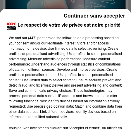
Continuer sans accepter
Le respect de votre vie privée est notre priorité
We and
our (447) partners
do the following data processing based on
your consent and/or our legitimate interest: Store and/or access
information on a device; Use limited data to select advertising; Create
profiles for personalised advertising; Use profiles to select personalised
advertising; Measure advertising performance; Measure content
performance; Understand audiences through statistics or combinations
of data from different sources; Develop and improve services; Create
profiles to personalise content; Use profiles to select personalised
content; Use limited data to select content; Ensure security, prevent and
detect fraud, and fix errors; Deliver and present advertising and content;
Lecture (2 min 22 sec)
Save and communicate privacy choices. These technologies may
process personal data such as IP address and browsing data to offer
following functionalities: Identify devices based on information actively
requested; Use precise geolocation data; Match and combine data from
other data sources; Link different devices; Identify devices based on
100%
information transmitted automatically.
100% Radio les infos du Tarn
Vous pouvez accepter en cliquant sur "Accepter et fermer", ou affiner en