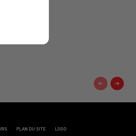
URS
PLAN DU SITE
LOGO