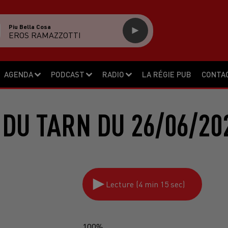
Piu Bella Cosa
EROS RAMAZZOTTI
AGENDA
PODCAST
RADIO
LA RÉGIE PUB
CONTA
 DU TARN DU 26/06/20
Lecture (4 min 15 sec)
100%