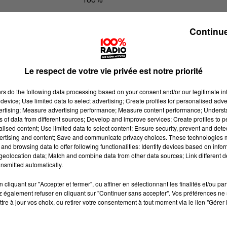
100% Radio les infos du Tarn
Continue
Le respect de votre vie privée est notre priorité
ers
do the following data processing based on your consent and/or our legitimate int
device; Use limited data to select advertising; Create profiles for personalised adver
vertising; Measure advertising performance; Measure content performance; Unders
ns of data from different sources; Develop and improve services; Create profiles to 
alised content; Use limited data to select content; Ensure security, prevent and detect
ertising and content; Save and communicate privacy choices. These technologies
and browsing data to offer following functionalities: Identify devices based on infor
eolocation data; Match and combine data from other data sources; Link different de
nsmitted automatically.
cliquant sur "Accepter et fermer", ou affiner en sélectionnant les finalités et/ou pa
 également refuser en cliquant sur "Continuer sans accepter". Vos préférences ne 
tre à jour vos choix, ou retirer votre consentement à tout moment via le lien "Gérer 