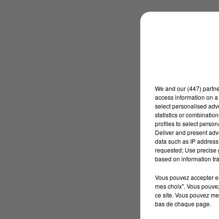
We and
our (447) partn
access information on a 
select personalised ad
statistics or combinatio
profiles to select person
Deliver and present adv
data such as IP address 
requested; Use precise g
based on information tra
Vous pouvez accepter en 
mes choix". Vous pouvez
ce site. Vous pouvez met
bas de chaque page.