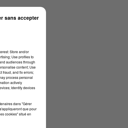
r sans accepter
erest: Store and/or
tising; Use profiles to
tand audiences through
personalise content; Use
 fraud, and fix errors;
 may process personal
mation actively
vices; Identify devices
rtenaires dans "Gérer
s'appliqueront que pour
les cookies" situé en