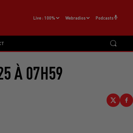
Live :
100%
Webradios
Podcasts
CT
25 À 07H59