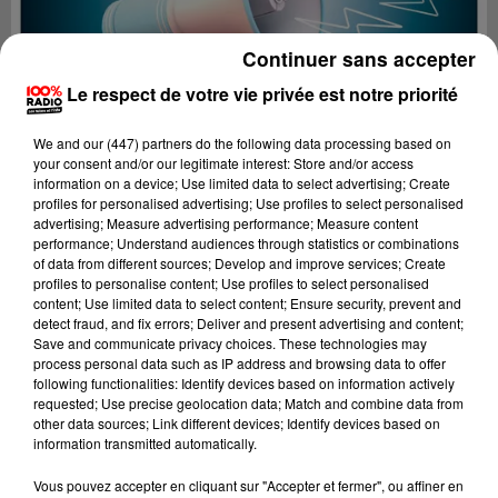
Continuer sans accepter
Le respect de votre vie privée est notre priorité
We and
our (447) partners
do the following data processing based on
your consent and/or our legitimate interest: Store and/or access
information on a device; Use limited data to select advertising; Create
profiles for personalised advertising; Use profiles to select personalised
advertising; Measure advertising performance; Measure content
performance; Understand audiences through statistics or combinations
of data from different sources; Develop and improve services; Create
profiles to personalise content; Use profiles to select personalised
content; Use limited data to select content; Ensure security, prevent and
detect fraud, and fix errors; Deliver and present advertising and content;
Lecture (4 min)
Save and communicate privacy choices. These technologies may
process personal data such as IP address and browsing data to offer
following functionalities: Identify devices based on information actively
requested; Use precise geolocation data; Match and combine data from
other data sources; Link different devices; Identify devices based on
100%
information transmitted automatically.
100% Radio les infos du Tarn
Vous pouvez accepter en cliquant sur "Accepter et fermer", ou affiner en