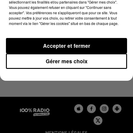
sélectionnant les finalités et/ou partenaires dans "Gérer mes choix".
26 juin 2023 - 4 min
Vous pouvez également refuser en cliquant sur "Continuer sans
LES INFOS DU TARN DU 26/06/2023 À 17H00
accepter". Vos préférences ne s'appliqueront que pour ce site. Vous
pouvez mettre à jour vos choix, ou retirer votre consentement à tout
moment via le lien "Gérer les cookies" situé en bas de chaque page.
Podcasts infos du Tarn
Accepter et fermer
Gérer mes choix
MENTIONS LÉGALES