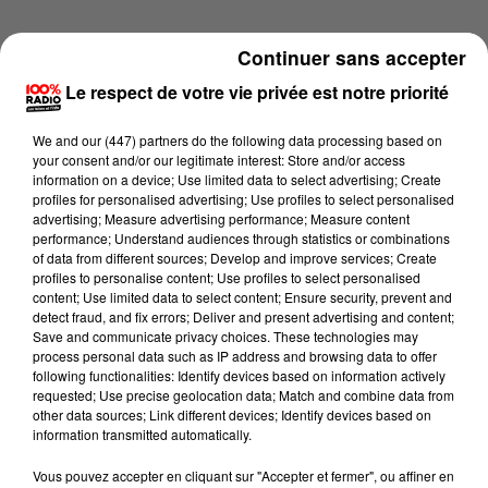
Continuer sans accepter
Le respect de votre vie privée est notre priorité
We and
our (447) partners
do the following data processing based on
your consent and/or our legitimate interest: Store and/or access
information on a device; Use limited data to select advertising; Create
profiles for personalised advertising; Use profiles to select personalised
advertising; Measure advertising performance; Measure content
performance; Understand audiences through statistics or combinations
of data from different sources; Develop and improve services; Create
profiles to personalise content; Use profiles to select personalised
content; Use limited data to select content; Ensure security, prevent and
detect fraud, and fix errors; Deliver and present advertising and content;
Lecture (3 min 56 sec)
Save and communicate privacy choices. These technologies may
process personal data such as IP address and browsing data to offer
following functionalities: Identify devices based on information actively
requested; Use precise geolocation data; Match and combine data from
other data sources; Link different devices; Identify devices based on
100%
information transmitted automatically.
100% Radio les infos du Tarn
Vous pouvez accepter en cliquant sur "Accepter et fermer", ou affiner en