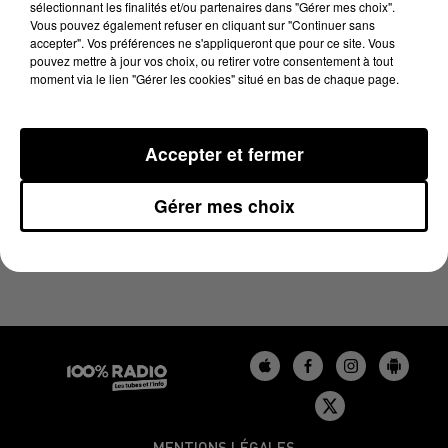
sélectionnant les finalités et/ou partenaires dans "Gérer mes choix".
25 août 2025 - 3 min 56 sec
Vous pouvez également refuser en cliquant sur "Continuer sans
LES INFOS DU TARN DU 25/08/2025 À 17H00
accepter". Vos préférences ne s'appliqueront que pour ce site. Vous
pouvez mettre à jour vos choix, ou retirer votre consentement à tout
moment via le lien "Gérer les cookies" situé en bas de chaque page.
Podcasts infos du Tarn
Accepter et fermer
Gérer mes choix
MENTIONS LÉGALES