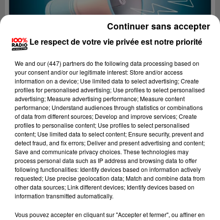
Continuer sans accepter
Le respect de votre vie privée est notre priorité
We and
our (447) partners
do the following data processing based on
your consent and/or our legitimate interest: Store and/or access
information on a device; Use limited data to select advertising; Create
profiles for personalised advertising; Use profiles to select personalised
advertising; Measure advertising performance; Measure content
performance; Understand audiences through statistics or combinations
of data from different sources; Develop and improve services; Create
profiles to personalise content; Use profiles to select personalised
content; Use limited data to select content; Ensure security, prevent and
detect fraud, and fix errors; Deliver and present advertising and content;
Lecture (3 min 1 sec)
Save and communicate privacy choices. These technologies may
process personal data such as IP address and browsing data to offer
following functionalities: Identify devices based on information actively
requested; Use precise geolocation data; Match and combine data from
other data sources; Link different devices; Identify devices based on
100%
information transmitted automatically.
100% Radio les infos du Tarn
Vous pouvez accepter en cliquant sur "Accepter et fermer", ou affiner en