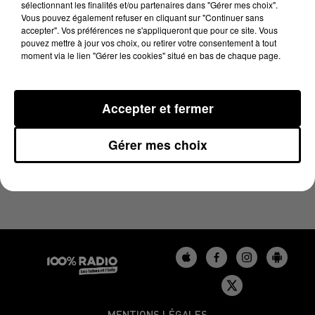
sélectionnant les finalités et/ou partenaires dans "Gérer mes choix".
25 juillet 2023 - 3 min 1 sec
Vous pouvez également refuser en cliquant sur "Continuer sans
LES INFOS DU TARN DU 25/07/2023 À 18H00
accepter". Vos préférences ne s'appliqueront que pour ce site. Vous
pouvez mettre à jour vos choix, ou retirer votre consentement à tout
moment via le lien "Gérer les cookies" situé en bas de chaque page.
Podcasts infos du Tarn
Accepter et fermer
Gérer mes choix
MENTIONS LÉGALES