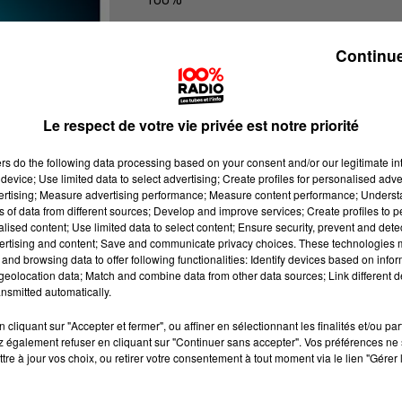
Les infos du tarn
Continue
Le respect de votre vie privée est notre priorité
ers
do the following data processing based on your consent and/or our legitimate int
device; Use limited data to select advertising; Create profiles for personalised adver
vertising; Measure advertising performance; Measure content performance; Unders
ns of data from different sources; Develop and improve services; Create profiles to 
alised content; Use limited data to select content; Ensure security, prevent and detect
ertising and content; Save and communicate privacy choices. These technologies
and browsing data to offer following functionalities: Identify devices based on infor
eolocation data; Match and combine data from other data sources; Link different de
nsmitted automatically.
cliquant sur "Accepter et fermer", ou affiner en sélectionnant les finalités et/ou pa
 également refuser en cliquant sur "Continuer sans accepter". Vos préférences ne 
tre à jour vos choix, ou retirer votre consentement à tout moment via le lien "Gérer 