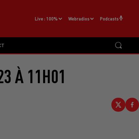
Live :
100%
Webradios
Podcasts
CT
23 À 11H01