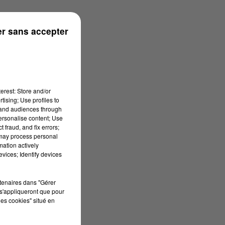
r sans accepter
erest: Store and/or
tising; Use profiles to
tand audiences through
personalise content; Use
 fraud, and fix errors;
 may process personal
mation actively
vices; Identify devices
rtenaires dans "Gérer
s'appliqueront que pour
les cookies" situé en