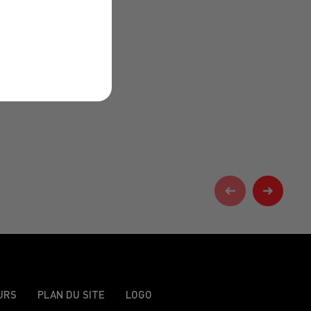
URS
PLAN DU SITE
LOGO