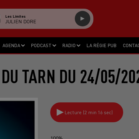
Les Limites
JULIEN DORE
AGENDA
PODCAST
RADIO
LA RÉGIE PUB
CONTA
 DU TARN DU 24/05/20
Lecture (2 min 16 sec)
100%