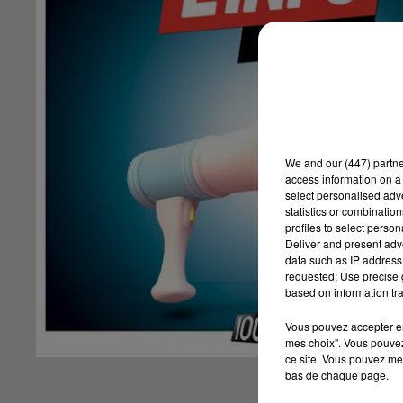
We and
our (447) partn
access information on a 
select personalised ad
statistics or combinatio
profiles to select person
Deliver and present adv
data such as IP address 
requested; Use precise g
based on information tra
Vous pouvez accepter en 
mes choix". Vous pouvez
ce site. Vous pouvez met
bas de chaque page.