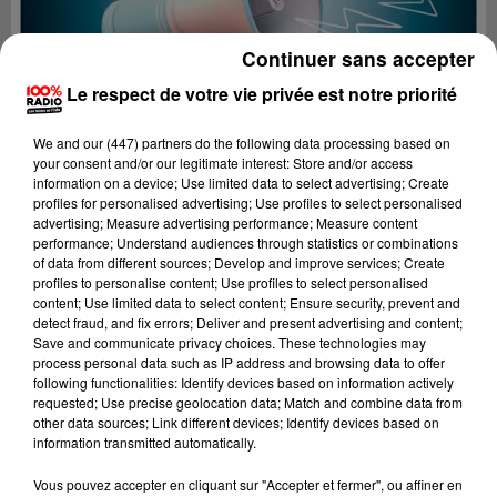
Continuer sans accepter
Le respect de votre vie privée est notre priorité
We and
our (447) partners
do the following data processing based on
your consent and/or our legitimate interest: Store and/or access
information on a device; Use limited data to select advertising; Create
profiles for personalised advertising; Use profiles to select personalised
advertising; Measure advertising performance; Measure content
performance; Understand audiences through statistics or combinations
of data from different sources; Develop and improve services; Create
profiles to personalise content; Use profiles to select personalised
content; Use limited data to select content; Ensure security, prevent and
detect fraud, and fix errors; Deliver and present advertising and content;
Lecture (4 min 23 sec)
Save and communicate privacy choices. These technologies may
process personal data such as IP address and browsing data to offer
following functionalities: Identify devices based on information actively
requested; Use precise geolocation data; Match and combine data from
other data sources; Link different devices; Identify devices based on
100%
information transmitted automatically.
100% Radio les infos du Tarn
Vous pouvez accepter en cliquant sur "Accepter et fermer", ou affiner en