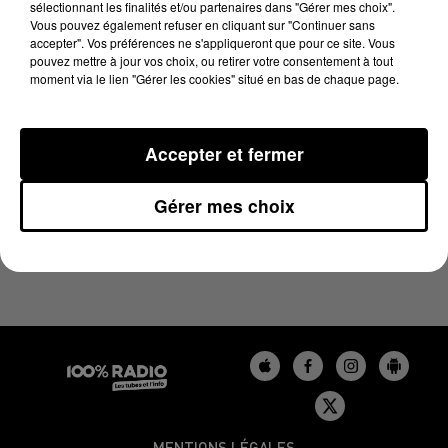
sélectionnant les finalités et/ou partenaires dans "Gérer mes choix".
23 octobre 2024 - 4 min 23 sec
Vous pouvez également refuser en cliquant sur "Continuer sans
LES INFOS DU TARN DU 23/10/2024 À 17H00
accepter". Vos préférences ne s'appliqueront que pour ce site. Vous
pouvez mettre à jour vos choix, ou retirer votre consentement à tout
moment via le lien "Gérer les cookies" situé en bas de chaque page.
Podcasts infos du Tarn
Accepter et fermer
Gérer mes choix
MENTIONS LÉGALES