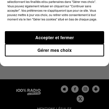
sélectionnant les finalités et/ou partenaires dans "Gérer mes choix".
23 juin 2025 - 4 min 14 sec
Vous pouvez également refuser en cliquant sur "Continuer sans
LES INFOS DU TARN DU 23/06/2025 À 08H30
accepter". Vos préférences ne s'appliqueront que pour ce site. Vous
pouvez mettre à jour vos choix, ou retirer votre consentement à tout
moment via le lien "Gérer les cookies" situé en bas de chaque page.
Podcasts infos du Tarn
Accepter et fermer
Gérer mes choix
MENTIONS LÉGALES