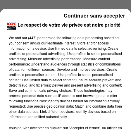
Continuer sans accepter
Le respect de votre vie privée est notre priorité
We and
our (447) partners
do the following data processing based on
your consent and/or our legitimate interest: Store and/or access
information on a device; Use limited data to select advertising; Create
profiles for personalised advertising; Use profiles to select personalised
advertising; Measure advertising performance; Measure content
performance; Understand audiences through statistics or combinations
of data from different sources; Develop and improve services; Create
profiles to personalise content; Use profiles to select personalised
content; Use limited data to select content; Ensure security, prevent and
detect fraud, and fix errors; Deliver and present advertising and content;
Lecture (4 min 14 sec)
Save and communicate privacy choices. These technologies may
process personal data such as IP address and browsing data to offer
following functionalities: Identify devices based on information actively
requested; Use precise geolocation data; Match and combine data from
other data sources; Link different devices; Identify devices based on
100%
information transmitted automatically.
100% Radio les infos du Tarn
Vous pouvez accepter en cliquant sur "Accepter et fermer", ou affiner en