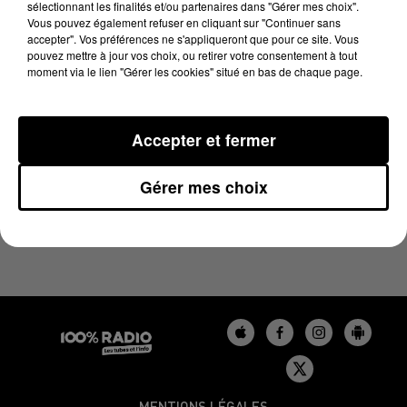
sélectionnant les finalités et/ou partenaires dans "Gérer mes choix".
23 juin 2023 - 3 min 16 sec
Vous pouvez également refuser en cliquant sur "Continuer sans
LES INFOS DU TARN DU 23/06/2023 À 12H01
accepter". Vos préférences ne s'appliqueront que pour ce site. Vous
pouvez mettre à jour vos choix, ou retirer votre consentement à tout
moment via le lien "Gérer les cookies" situé en bas de chaque page.
Podcasts infos du Tarn
Accepter et fermer
Gérer mes choix
MENTIONS LÉGALES