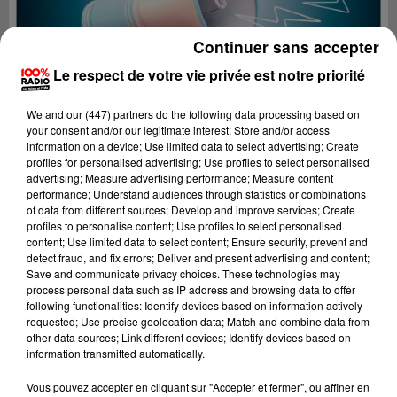
Continuer sans accepter
Le respect de votre vie privée est notre priorité
We and
our (447) partners
do the following data processing based on
your consent and/or our legitimate interest: Store and/or access
information on a device; Use limited data to select advertising; Create
profiles for personalised advertising; Use profiles to select personalised
advertising; Measure advertising performance; Measure content
performance; Understand audiences through statistics or combinations
of data from different sources; Develop and improve services; Create
profiles to personalise content; Use profiles to select personalised
content; Use limited data to select content; Ensure security, prevent and
detect fraud, and fix errors; Deliver and present advertising and content;
Lecture (3 min 16 sec)
Save and communicate privacy choices. These technologies may
process personal data such as IP address and browsing data to offer
following functionalities: Identify devices based on information actively
requested; Use precise geolocation data; Match and combine data from
other data sources; Link different devices; Identify devices based on
100%
information transmitted automatically.
100% Radio les infos du Tarn
Vous pouvez accepter en cliquant sur "Accepter et fermer", ou affiner en