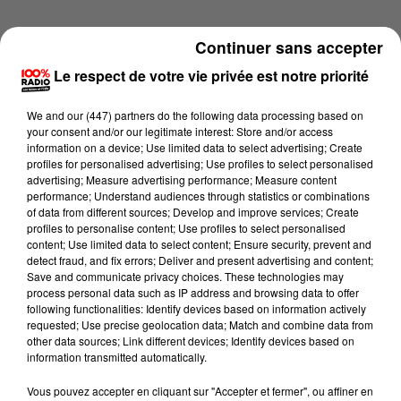
Continuer sans accepter
Le respect de votre vie privée est notre priorité
We and
our (447) partners
do the following data processing based on
your consent and/or our legitimate interest: Store and/or access
information on a device; Use limited data to select advertising; Create
profiles for personalised advertising; Use profiles to select personalised
advertising; Measure advertising performance; Measure content
performance; Understand audiences through statistics or combinations
of data from different sources; Develop and improve services; Create
profiles to personalise content; Use profiles to select personalised
content; Use limited data to select content; Ensure security, prevent and
detect fraud, and fix errors; Deliver and present advertising and content;
Lecture (4 min 23 sec)
Save and communicate privacy choices. These technologies may
process personal data such as IP address and browsing data to offer
following functionalities: Identify devices based on information actively
requested; Use precise geolocation data; Match and combine data from
other data sources; Link different devices; Identify devices based on
100%
information transmitted automatically.
100% Radio les infos du Tarn
Vous pouvez accepter en cliquant sur "Accepter et fermer", ou affiner en