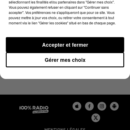
sélectionnant les finalités et/ou partenaires dans "Gérer mes choix".
23 mai 2025 - 4 min 23 sec
Vous pouvez également refuser en cliquant sur "Continuer sans
LES INFOS DU TARN DU 23/05/2025 À 08H30
accepter". Vos préférences ne s'appliqueront que pour ce site. Vous
pouvez mettre à jour vos choix, ou retirer votre consentement à tout
moment via le lien "Gérer les cookies" situé en bas de chaque page.
Podcasts infos du Tarn
Accepter et fermer
Gérer mes choix
MENTIONS LÉGALES