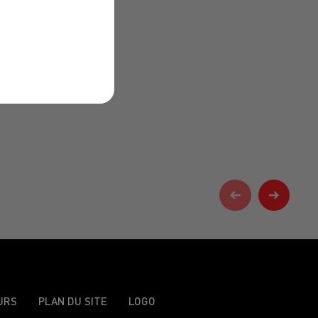
URS
PLAN DU SITE
LOGO