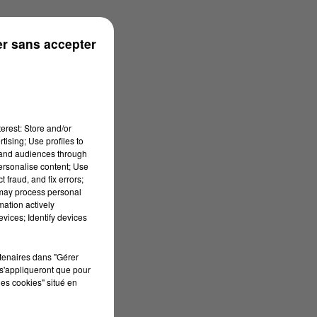
r sans accepter
erest: Store and/or
tising; Use profiles to
tand audiences through
personalise content; Use
 fraud, and fix errors;
 may process personal
mation actively
vices; Identify devices
rtenaires dans "Gérer
s'appliqueront que pour
les cookies" situé en