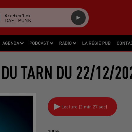
One More Time
DAFT PUNK
AGENDA
PODCAST
RADIO
LA RÉGIE PUB
CONTA
 DU TARN DU 22/12/20
Lecture (2 min 27 sec)
100%