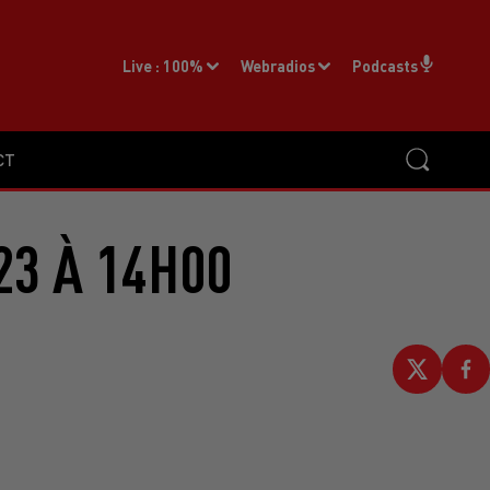
Live :
100%
Webradios
Podcasts
CT
23 À 14H00