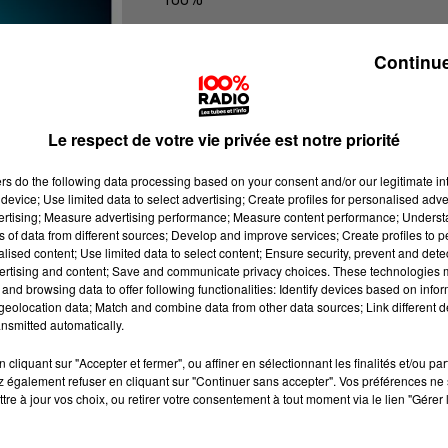
100% Radio les infos du Tarn
Continue
Le respect de votre vie privée est notre priorité
ers
do the following data processing based on your consent and/or our legitimate int
device; Use limited data to select advertising; Create profiles for personalised adver
vertising; Measure advertising performance; Measure content performance; Unders
ns of data from different sources; Develop and improve services; Create profiles to 
alised content; Use limited data to select content; Ensure security, prevent and detect
ertising and content; Save and communicate privacy choices. These technologies
and browsing data to offer following functionalities: Identify devices based on infor
eolocation data; Match and combine data from other data sources; Link different de
nsmitted automatically.
cliquant sur "Accepter et fermer", ou affiner en sélectionnant les finalités et/ou pa
 également refuser en cliquant sur "Continuer sans accepter". Vos préférences ne 
tre à jour vos choix, ou retirer votre consentement à tout moment via le lien "Gérer 