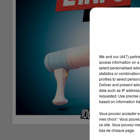
We and
our (447) partn
access information on a 
select personalised ad
statistics or combinatio
profiles to select person
Deliver and present adv
data such as IP address 
requested; Use precise g
based on information tra
Vous pouvez accepter en 
mes choix". Vous pouvez
ce site. Vous pouvez met
bas de chaque page.