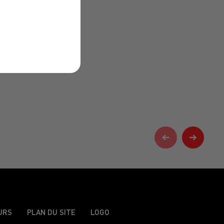
URS
PLAN DU SITE
LOGO