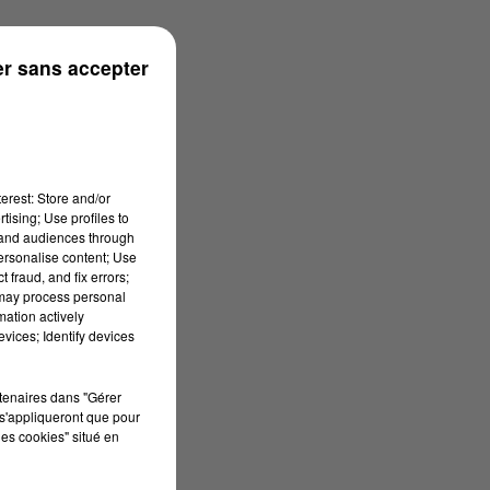
r sans accepter
erest: Store and/or
tising; Use profiles to
tand audiences through
personalise content; Use
 fraud, and fix errors;
 may process personal
mation actively
vices; Identify devices
rtenaires dans "Gérer
s'appliqueront que pour
les cookies" situé en