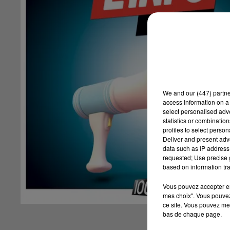
We and
our (447) partn
access information on a 
select personalised ad
statistics or combinatio
profiles to select person
Deliver and present adv
data such as IP address 
requested; Use precise g
based on information tra
Vous pouvez accepter en 
mes choix". Vous pouvez
ce site. Vous pouvez met
bas de chaque page.