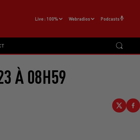
Live :
100%
Webradios
Podcasts
CT
23 À 08H59