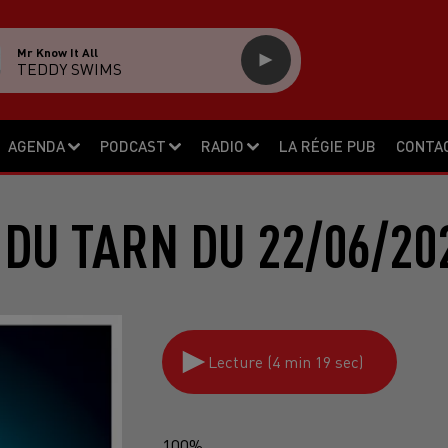
Mr Know It All
TEDDY SWIMS
AGENDA
PODCAST
RADIO
LA RÉGIE PUB
CONTA
 DU TARN DU 22/06/20
Lecture (4 min 19 sec)
100%