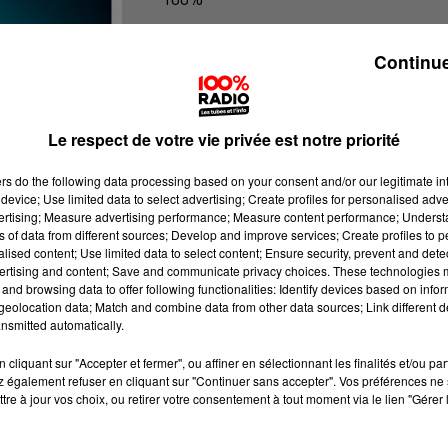
100% radio les infos du Tarn
Continue
Le respect de votre vie privée est notre priorité
ers
do the following data processing based on your consent and/or our legitimate int
device; Use limited data to select advertising; Create profiles for personalised adver
vertising; Measure advertising performance; Measure content performance; Unders
ns of data from different sources; Develop and improve services; Create profiles to 
alised content; Use limited data to select content; Ensure security, prevent and detect
ertising and content; Save and communicate privacy choices. These technologies
and browsing data to offer following functionalities: Identify devices based on infor
eolocation data; Match and combine data from other data sources; Link different de
nsmitted automatically.
cliquant sur "Accepter et fermer", ou affiner en sélectionnant les finalités et/ou pa
 également refuser en cliquant sur "Continuer sans accepter". Vos préférences ne 
tre à jour vos choix, ou retirer votre consentement à tout moment via le lien "Gérer 