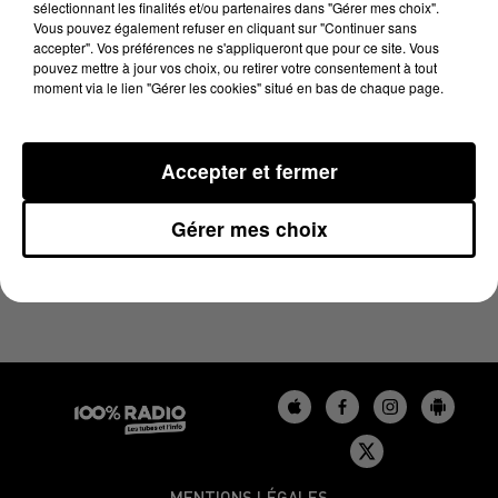
sélectionnant les finalités et/ou partenaires dans "Gérer mes choix".
22 mars 2024 - 2 min 22 sec
Vous pouvez également refuser en cliquant sur "Continuer sans
LES INFOS DU TARN DU 22/03/2024 À 12H00
accepter". Vos préférences ne s'appliqueront que pour ce site. Vous
pouvez mettre à jour vos choix, ou retirer votre consentement à tout
moment via le lien "Gérer les cookies" situé en bas de chaque page.
Podcasts infos du Tarn
Accepter et fermer
Gérer mes choix
MENTIONS LÉGALES