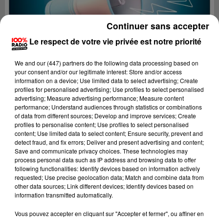
Continuer sans accepter
Le respect de votre vie privée est notre priorité
We and
our (447) partners
do the following data processing based on
your consent and/or our legitimate interest: Store and/or access
information on a device; Use limited data to select advertising; Create
profiles for personalised advertising; Use profiles to select personalised
advertising; Measure advertising performance; Measure content
performance; Understand audiences through statistics or combinations
of data from different sources; Develop and improve services; Create
profiles to personalise content; Use profiles to select personalised
content; Use limited data to select content; Ensure security, prevent and
detect fraud, and fix errors; Deliver and present advertising and content;
Lecture (2 min 22 sec)
Save and communicate privacy choices. These technologies may
process personal data such as IP address and browsing data to offer
following functionalities: Identify devices based on information actively
requested; Use precise geolocation data; Match and combine data from
other data sources; Link different devices; Identify devices based on
100%
information transmitted automatically.
100% Radio les infos du Tarn
Vous pouvez accepter en cliquant sur "Accepter et fermer", ou affiner en