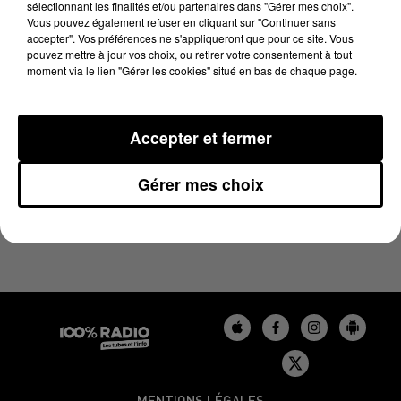
sélectionnant les finalités et/ou partenaires dans "Gérer mes choix".
22 mars 2024 - 4 min 26 sec
Vous pouvez également refuser en cliquant sur "Continuer sans
LES INFOS DU TARN DU 22/03/2024 À 08H00
accepter". Vos préférences ne s'appliqueront que pour ce site. Vous
pouvez mettre à jour vos choix, ou retirer votre consentement à tout
moment via le lien "Gérer les cookies" situé en bas de chaque page.
Podcasts infos du Tarn
Accepter et fermer
Gérer mes choix
MENTIONS LÉGALES