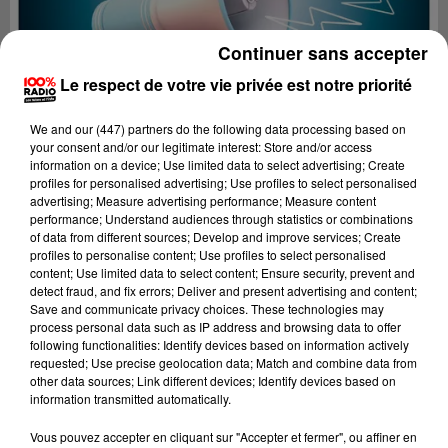
Continuer sans accepter
Le respect de votre vie privée est notre priorité
We and
our (447) partners
do the following data processing based on
your consent and/or our legitimate interest: Store and/or access
information on a device; Use limited data to select advertising; Create
profiles for personalised advertising; Use profiles to select personalised
advertising; Measure advertising performance; Measure content
performance; Understand audiences through statistics or combinations
of data from different sources; Develop and improve services; Create
profiles to personalise content; Use profiles to select personalised
content; Use limited data to select content; Ensure security, prevent and
detect fraud, and fix errors; Deliver and present advertising and content;
Lecture (4 min 26 sec)
Save and communicate privacy choices. These technologies may
process personal data such as IP address and browsing data to offer
following functionalities: Identify devices based on information actively
requested; Use precise geolocation data; Match and combine data from
other data sources; Link different devices; Identify devices based on
100%
information transmitted automatically.
100% Radio les infos du Tarn
Vous pouvez accepter en cliquant sur "Accepter et fermer", ou affiner en