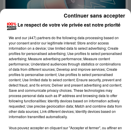
Continuer sans accepter
Le respect de votre vie privée est notre priorité
We and
our (447) partners
do the following data processing based on
your consent and/or our legitimate interest: Store and/or access
information on a device; Use limited data to select advertising; Create
profiles for personalised advertising; Use profiles to select personalised
advertising; Measure advertising performance; Measure content
performance; Understand audiences through statistics or combinations
of data from different sources; Develop and improve services; Create
profiles to personalise content; Use profiles to select personalised
content; Use limited data to select content; Ensure security, prevent and
detect fraud, and fix errors; Deliver and present advertising and content;
Lecture (3 min 16 sec)
Save and communicate privacy choices. These technologies may
process personal data such as IP address and browsing data to offer
following functionalities: Identify devices based on information actively
requested; Use precise geolocation data; Match and combine data from
other data sources; Link different devices; Identify devices based on
100%
information transmitted automatically.
100% Radio les infos du Tarn
Vous pouvez accepter en cliquant sur "Accepter et fermer", ou affiner en