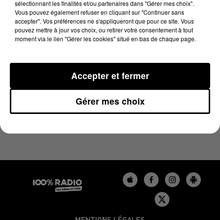
sélectionnant les finalités et/ou partenaires dans "Gérer mes choix".
21 juillet 2023 - 3 min 16 sec
Vous pouvez également refuser en cliquant sur "Continuer sans
LES INFOS DU TARN DU 21/07/2023 À 12H01
accepter". Vos préférences ne s'appliqueront que pour ce site. Vous
pouvez mettre à jour vos choix, ou retirer votre consentement à tout
moment via le lien "Gérer les cookies" situé en bas de chaque page.
Podcasts infos du Tarn
Accepter et fermer
Gérer mes choix
MENTIONS LÉGALES