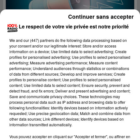
Continuer sans accepter
Le respect de votre vie privée est notre priorité
We and
our (447) partners
do the following data processing based on
your consent and/or our legitimate interest: Store and/or access
information on a device; Use limited data to select advertising; Create
profiles for personalised advertising; Use profiles to select personalised
advertising; Measure advertising performance; Measure content
performance; Understand audiences through statistics or combinations
of data from different sources; Develop and improve services; Create
profiles to personalise content; Use profiles to select personalised
content; Use limited data to select content; Ensure security, prevent and
detect fraud, and fix errors; Deliver and present advertising and content;
Lecture (4 min 25 sec)
Save and communicate privacy choices. These technologies may
process personal data such as IP address and browsing data to offer
following functionalities: Identify devices based on information actively
requested; Use precise geolocation data; Match and combine data from
other data sources; Link different devices; Identify devices based on
100%
information transmitted automatically.
100% Radio les infos du Tarn
Vous pouvez accepter en cliquant sur "Accepter et fermer", ou affiner en