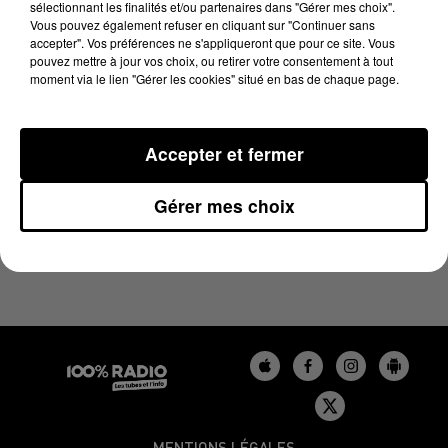
sélectionnant les finalités et/ou partenaires dans "Gérer mes choix".
21 juin 2024 - 4 min 25 sec
Vous pouvez également refuser en cliquant sur "Continuer sans
LES INFOS DU TARN DU 21/06/2024 À 07H59
accepter". Vos préférences ne s'appliqueront que pour ce site. Vous
pouvez mettre à jour vos choix, ou retirer votre consentement à tout
moment via le lien "Gérer les cookies" situé en bas de chaque page.
Podcasts infos du Tarn
Accepter et fermer
Gérer mes choix
MENTIONS LÉGALES