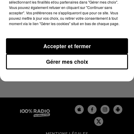
sélectionnant les finalités et/ou partenaires dans "Gérer mes choix".
21 mai 2024 - 2 min 26 sec
Vous pouvez également refuser en cliquant sur "Continuer sans
LES INFOS DU TARN DU 21/05/2024 À 14H00
accepter". Vos préférences ne s'appliqueront que pour ce site. Vous
pouvez mettre à jour vos choix, ou retirer votre consentement à tout
moment via le lien "Gérer les cookies" situé en bas de chaque page.
Podcasts infos du Tarn
Accepter et fermer
Gérer mes choix
MENTIONS LÉGALES