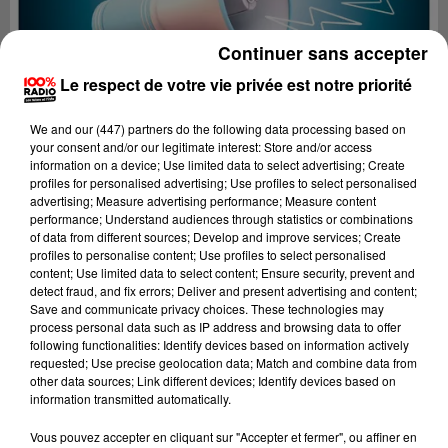
Continuer sans accepter
Le respect de votre vie privée est notre priorité
We and
our (447) partners
do the following data processing based on
your consent and/or our legitimate interest: Store and/or access
information on a device; Use limited data to select advertising; Create
profiles for personalised advertising; Use profiles to select personalised
advertising; Measure advertising performance; Measure content
performance; Understand audiences through statistics or combinations
of data from different sources; Develop and improve services; Create
profiles to personalise content; Use profiles to select personalised
content; Use limited data to select content; Ensure security, prevent and
detect fraud, and fix errors; Deliver and present advertising and content;
Lecture (2 min 26 sec)
Save and communicate privacy choices. These technologies may
process personal data such as IP address and browsing data to offer
following functionalities: Identify devices based on information actively
requested; Use precise geolocation data; Match and combine data from
other data sources; Link different devices; Identify devices based on
100%
information transmitted automatically.
100% Radio les infos du Tarn
Vous pouvez accepter en cliquant sur "Accepter et fermer", ou affiner en