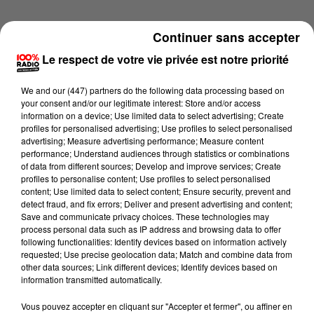
Continuer sans accepter
Le respect de votre vie privée est notre priorité
We and
our (447) partners
do the following data processing based on
your consent and/or our legitimate interest: Store and/or access
information on a device; Use limited data to select advertising; Create
profiles for personalised advertising; Use profiles to select personalised
advertising; Measure advertising performance; Measure content
performance; Understand audiences through statistics or combinations
of data from different sources; Develop and improve services; Create
profiles to personalise content; Use profiles to select personalised
content; Use limited data to select content; Ensure security, prevent and
detect fraud, and fix errors; Deliver and present advertising and content;
Lecture (4 min 14 sec)
Save and communicate privacy choices. These technologies may
process personal data such as IP address and browsing data to offer
following functionalities: Identify devices based on information actively
requested; Use precise geolocation data; Match and combine data from
other data sources; Link different devices; Identify devices based on
100%
information transmitted automatically.
100% Radio les infos du Tarn
Vous pouvez accepter en cliquant sur "Accepter et fermer", ou affiner en