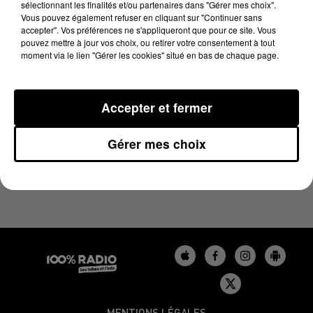
sélectionnant les finalités et/ou partenaires dans "Gérer mes choix".
21 février 2025 - 4 min 14 sec
Vous pouvez également refuser en cliquant sur "Continuer sans
LES INFOS DU TARN DU 21/02/2025 À 08H00
accepter". Vos préférences ne s'appliqueront que pour ce site. Vous
pouvez mettre à jour vos choix, ou retirer votre consentement à tout
moment via le lien "Gérer les cookies" situé en bas de chaque page.
Podcasts infos du Tarn
Accepter et fermer
Gérer mes choix
MENTIONS LÉGALES