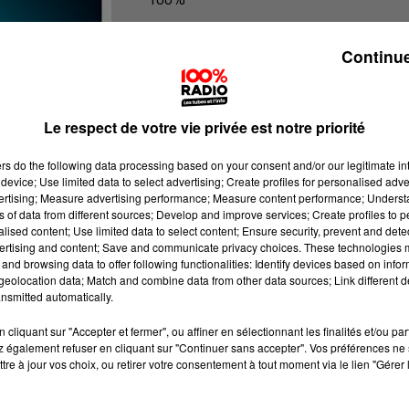
100% Radio les infos du Tarn
Continue
Le respect de votre vie privée est notre priorité
ers
do the following data processing based on your consent and/or our legitimate int
device; Use limited data to select advertising; Create profiles for personalised adver
vertising; Measure advertising performance; Measure content performance; Unders
ns of data from different sources; Develop and improve services; Create profiles to 
alised content; Use limited data to select content; Ensure security, prevent and detect
ertising and content; Save and communicate privacy choices. These technologies
and browsing data to offer following functionalities: Identify devices based on infor
eolocation data; Match and combine data from other data sources; Link different de
nsmitted automatically.
cliquant sur "Accepter et fermer", ou affiner en sélectionnant les finalités et/ou pa
 également refuser en cliquant sur "Continuer sans accepter". Vos préférences ne 
tre à jour vos choix, ou retirer votre consentement à tout moment via le lien "Gérer 