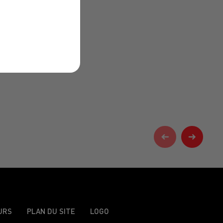
URS
PLAN DU SITE
LOGO