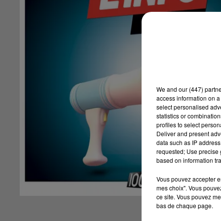
We and
our (447) partn
access information on a 
select personalised ad
statistics or combinatio
profiles to select person
Deliver and present adv
data such as IP address 
requested; Use precise g
based on information tra
Vous pouvez accepter en 
mes choix". Vous pouvez
ce site. Vous pouvez met
bas de chaque page.