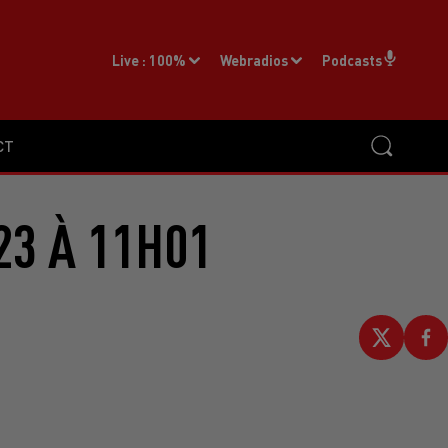
Live :
100%
Webradios
Podcasts
CT
23 À 11H01