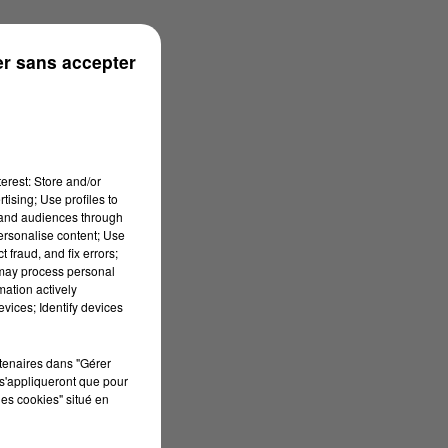
r sans accepter
erest: Store and/or
tising; Use profiles to
tand audiences through
personalise content; Use
 fraud, and fix errors;
 may process personal
mation actively
vices; Identify devices
rtenaires dans "Gérer
s'appliqueront que pour
les cookies" situé en