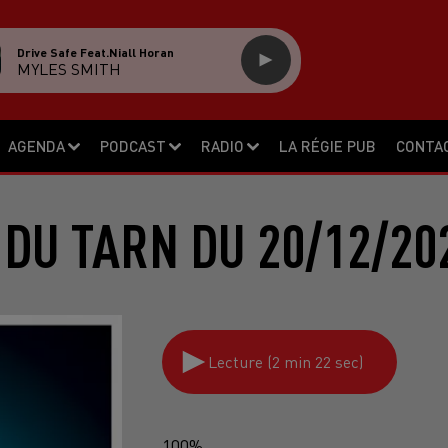
Drive Safe Feat.niall Horan
MYLES SMITH
AGENDA
PODCAST
RADIO
LA RÉGIE PUB
CONTA
 DU TARN DU 20/12/20
Lecture (2 min 22 sec)
100%