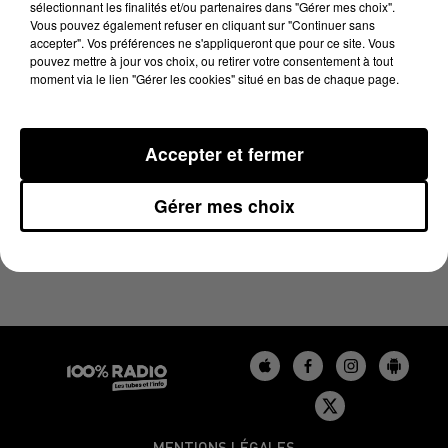
sélectionnant les finalités et/ou partenaires dans "Gérer mes choix".
20 décembre 2023 - 2 min 22 sec
Vous pouvez également refuser en cliquant sur "Continuer sans
LES INFOS DU TARN DU 20/12/2023 À 10H00
accepter". Vos préférences ne s'appliqueront que pour ce site. Vous
pouvez mettre à jour vos choix, ou retirer votre consentement à tout
moment via le lien "Gérer les cookies" situé en bas de chaque page.
Podcasts infos du Tarn
Accepter et fermer
Gérer mes choix
MENTIONS LÉGALES