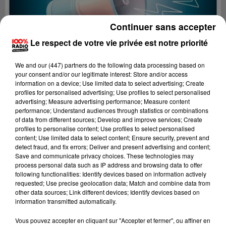
Continuer sans accepter
Le respect de votre vie privée est notre priorité
We and
our (447) partners
do the following data processing based on
your consent and/or our legitimate interest: Store and/or access
information on a device; Use limited data to select advertising; Create
profiles for personalised advertising; Use profiles to select personalised
advertising; Measure advertising performance; Measure content
performance; Understand audiences through statistics or combinations
of data from different sources; Develop and improve services; Create
profiles to personalise content; Use profiles to select personalised
content; Use limited data to select content; Ensure security, prevent and
detect fraud, and fix errors; Deliver and present advertising and content;
Lecture (2 min 22 sec)
Save and communicate privacy choices. These technologies may
process personal data such as IP address and browsing data to offer
following functionalities: Identify devices based on information actively
requested; Use precise geolocation data; Match and combine data from
other data sources; Link different devices; Identify devices based on
100%
information transmitted automatically.
100% Radio les infos du Tarn
Vous pouvez accepter en cliquant sur "Accepter et fermer", ou affiner en