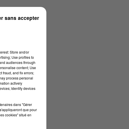
r sans accepter
erest: Store and/or
tising; Use profiles to
tand audiences through
personalise content; Use
 fraud, and fix errors;
 may process personal
mation actively
vices; Identify devices
rtenaires dans "Gérer
s'appliqueront que pour
les cookies" situé en