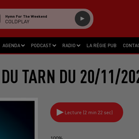
Hymn For The Weekend
COLDPLAY
AGENDA
PODCAST
RADIO
LA RÉGIE PUB
CONTA
 DU TARN DU 20/11/20
Lecture (2 min 22 sec)
100%