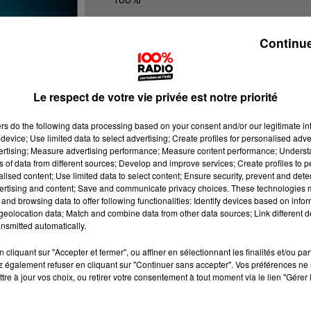
100% Radio les infos du Tarn
Continue
Le respect de votre vie privée est notre priorité
ers
do the following data processing based on your consent and/or our legitimate int
device; Use limited data to select advertising; Create profiles for personalised adver
vertising; Measure advertising performance; Measure content performance; Unders
ns of data from different sources; Develop and improve services; Create profiles to 
alised content; Use limited data to select content; Ensure security, prevent and detect
ertising and content; Save and communicate privacy choices. These technologies
and browsing data to offer following functionalities: Identify devices based on infor
eolocation data; Match and combine data from other data sources; Link different de
nsmitted automatically.
cliquant sur "Accepter et fermer", ou affiner en sélectionnant les finalités et/ou pa
 également refuser en cliquant sur "Continuer sans accepter". Vos préférences ne 
tre à jour vos choix, ou retirer votre consentement à tout moment via le lien "Gérer 