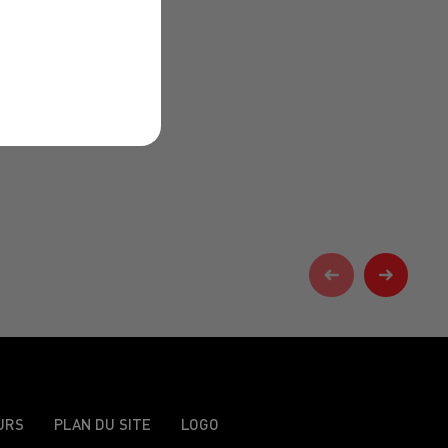
URS
PLAN DU SITE
LOGO