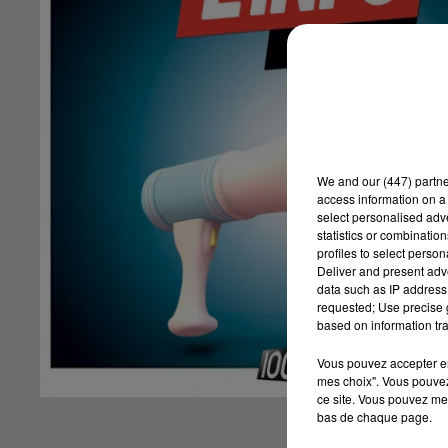
We and
our (447) partn
access information on a 
select personalised ad
statistics or combinatio
profiles to select person
Deliver and present adv
data such as IP address 
requested; Use precise g
based on information tra
Vous pouvez accepter en 
mes choix". Vous pouvez
ce site. Vous pouvez met
bas de chaque page.