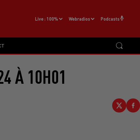
Live :
100%
Webradios
Podcasts
CT
24 À 10H01