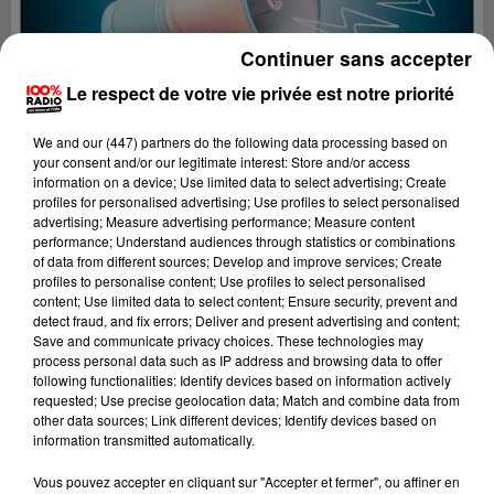
Continuer sans accepter
Le respect de votre vie privée est notre priorité
We and
our (447) partners
do the following data processing based on
your consent and/or our legitimate interest: Store and/or access
information on a device; Use limited data to select advertising; Create
profiles for personalised advertising; Use profiles to select personalised
advertising; Measure advertising performance; Measure content
performance; Understand audiences through statistics or combinations
of data from different sources; Develop and improve services; Create
profiles to personalise content; Use profiles to select personalised
content; Use limited data to select content; Ensure security, prevent and
detect fraud, and fix errors; Deliver and present advertising and content;
Lecture (4 min 23 sec)
Save and communicate privacy choices. These technologies may
process personal data such as IP address and browsing data to offer
following functionalities: Identify devices based on information actively
requested; Use precise geolocation data; Match and combine data from
other data sources; Link different devices; Identify devices based on
100%
information transmitted automatically.
100% Radio les infos du Tarn
Vous pouvez accepter en cliquant sur "Accepter et fermer", ou affiner en