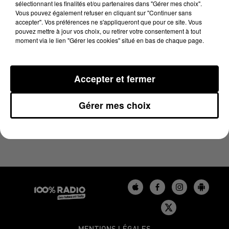
sélectionnant les finalités et/ou partenaires dans "Gérer mes choix".
20 août 2024 - 4 min 23 sec
Vous pouvez également refuser en cliquant sur "Continuer sans
LES INFOS DU TARN DU 20/08/2024 À 07H00
accepter". Vos préférences ne s'appliqueront que pour ce site. Vous
pouvez mettre à jour vos choix, ou retirer votre consentement à tout
moment via le lien "Gérer les cookies" situé en bas de chaque page.
Podcasts infos du Tarn
Accepter et fermer
Gérer mes choix
MENTIONS LÉGALES