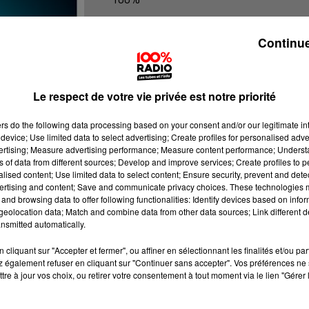
100% Radio les infos du Tarn
Continue
Le respect de votre vie privée est notre priorité
ers
do the following data processing based on your consent and/or our legitimate int
device; Use limited data to select advertising; Create profiles for personalised adver
vertising; Measure advertising performance; Measure content performance; Unders
ns of data from different sources; Develop and improve services; Create profiles to 
alised content; Use limited data to select content; Ensure security, prevent and detect
ertising and content; Save and communicate privacy choices. These technologies
and browsing data to offer following functionalities: Identify devices based on infor
eolocation data; Match and combine data from other data sources; Link different de
nsmitted automatically.
cliquant sur "Accepter et fermer", ou affiner en sélectionnant les finalités et/ou pa
 également refuser en cliquant sur "Continuer sans accepter". Vos préférences ne 
tre à jour vos choix, ou retirer votre consentement à tout moment via le lien "Gérer 