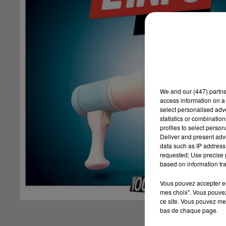
We and
our (447) partn
access information on a 
select personalised ad
statistics or combinatio
profiles to select person
Deliver and present adv
data such as IP address 
requested; Use precise g
based on information tra
Vous pouvez accepter en 
mes choix". Vous pouvez
ce site. Vous pouvez met
bas de chaque page.