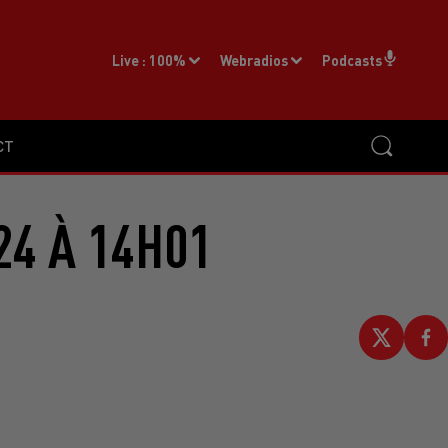
Live :
100%
Webradios
Podcasts
CT
24 À 14H01