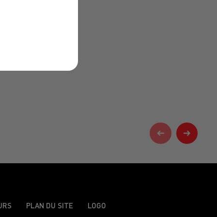
URS
PLAN DU SITE
LOGO