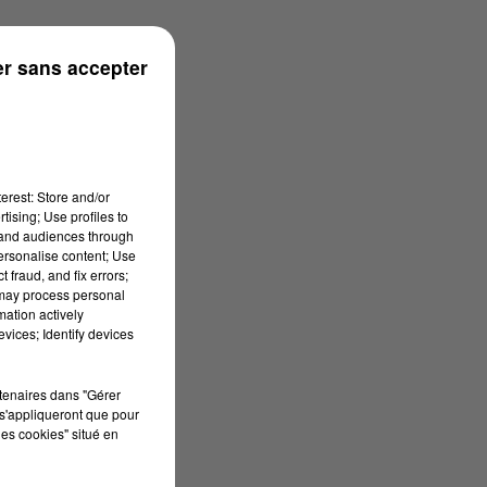
r sans accepter
erest: Store and/or
tising; Use profiles to
tand audiences through
personalise content; Use
 fraud, and fix errors;
 may process personal
mation actively
vices; Identify devices
rtenaires dans "Gérer
s'appliqueront que pour
les cookies" situé en