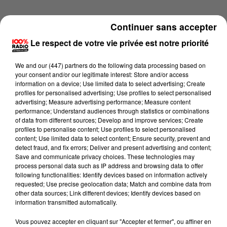
Continuer sans accepter
Le respect de votre vie privée est notre priorité
We and
our (447) partners
do the following data processing based on
your consent and/or our legitimate interest: Store and/or access
information on a device; Use limited data to select advertising; Create
profiles for personalised advertising; Use profiles to select personalised
advertising; Measure advertising performance; Measure content
performance; Understand audiences through statistics or combinations
of data from different sources; Develop and improve services; Create
profiles to personalise content; Use profiles to select personalised
content; Use limited data to select content; Ensure security, prevent and
detect fraud, and fix errors; Deliver and present advertising and content;
Lecture (4 min 28 sec)
Save and communicate privacy choices. These technologies may
process personal data such as IP address and browsing data to offer
following functionalities: Identify devices based on information actively
requested; Use precise geolocation data; Match and combine data from
other data sources; Link different devices; Identify devices based on
100%
information transmitted automatically.
100% Radio les infos du Tarn
Vous pouvez accepter en cliquant sur "Accepter et fermer", ou affiner en