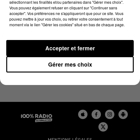
sélectionnant les finalités et/ou partenaires dans "Gérer mes choix".
20 février 2025 - 4 min 28 sec
Vous pouvez également refuser en cliquant sur "Continuer sans
LES INFOS DU TARN DU 20/02/2025 À 07H28
accepter". Vos préférences ne s'appliqueront que pour ce site. Vous
pouvez mettre à jour vos choix, ou retirer votre consentement à tout
moment via le lien "Gérer les cookies" situé en bas de chaque page.
Podcasts infos du Tarn
Accepter et fermer
Gérer mes choix
MENTIONS LÉGALES