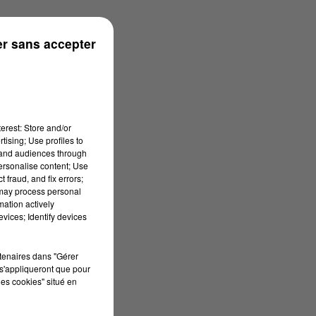
r sans accepter
erest: Store and/or
tising; Use profiles to
tand audiences through
personalise content; Use
 fraud, and fix errors;
 may process personal
mation actively
vices; Identify devices
rtenaires dans "Gérer
s'appliqueront que pour
les cookies" situé en