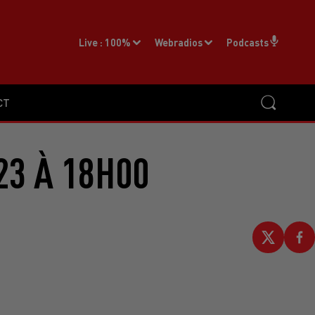
Live :
100%
Webradios
Podcasts
CT
23 À 18H00