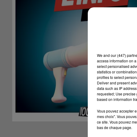
We and
our (447) partn
access information on a 
select personalised ad
statistics or combinatio
profiles to select person
Deliver and present adv
data such as IP address 
requested; Use precise g
based on information tra
Vous pouvez accepter en 
mes choix". Vous pouvez
ce site. Vous pouvez met
bas de chaque page.