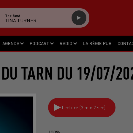
The Best
TINA TURNER
AGENDA
PODCAST
RADIO
LA RÉGIE PUB
CONTA
 DU TARN DU 19/07/20
Lecture (3 min 2 sec)
100%