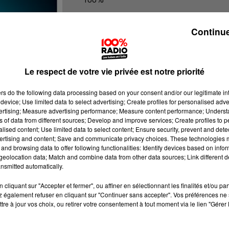
100% Radio les infos du Tarn
Continue
Le respect de votre vie privée est notre priorité
ers
do the following data processing based on your consent and/or our legitimate int
device; Use limited data to select advertising; Create profiles for personalised adver
vertising; Measure advertising performance; Measure content performance; Unders
ns of data from different sources; Develop and improve services; Create profiles to 
alised content; Use limited data to select content; Ensure security, prevent and detect
ertising and content; Save and communicate privacy choices. These technologies
and browsing data to offer following functionalities: Identify devices based on infor
eolocation data; Match and combine data from other data sources; Link different de
nsmitted automatically.
cliquant sur "Accepter et fermer", ou affiner en sélectionnant les finalités et/ou pa
 également refuser en cliquant sur "Continuer sans accepter". Vos préférences ne 
tre à jour vos choix, ou retirer votre consentement à tout moment via le lien "Gérer 