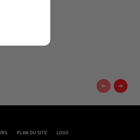
URS
PLAN DU SITE
LOGO