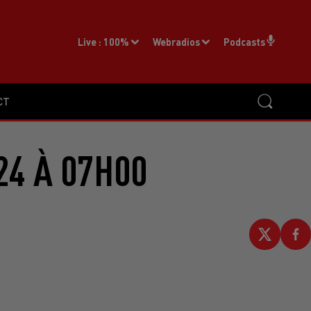
Live :
100%
Webradios
Podcasts
CT
24 À 07H00