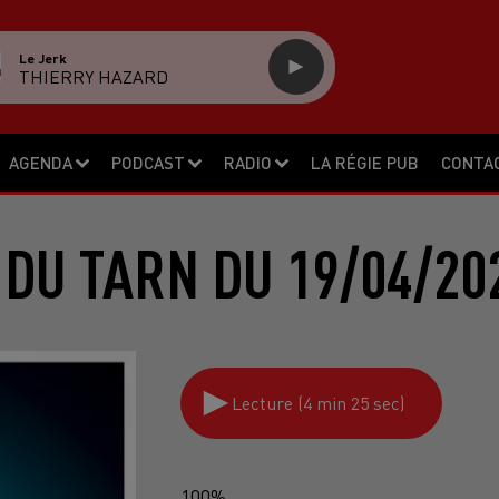
Le Jerk
THIERRY HAZARD
AGENDA
PODCAST
RADIO
LA RÉGIE PUB
CONTA
 DU TARN DU 19/04/20
Lecture (4 min 25 sec)
100%