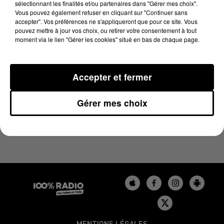
sélectionnant les finalités et/ou partenaires dans "Gérer mes choix".
18 octobre 2024 - 4 min 10 sec
Vous pouvez également refuser en cliquant sur "Continuer sans
LES INFOS DU TARN DU 18/10/2024 À 08H30
accepter". Vos préférences ne s'appliqueront que pour ce site. Vous
pouvez mettre à jour vos choix, ou retirer votre consentement à tout
moment via le lien "Gérer les cookies" situé en bas de chaque page.
Podcasts infos du Tarn
Accepter et fermer
Gérer mes choix
MENTIONS LÉGALES