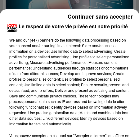
Continuer sans accepter
Le respect de votre vie privée est notre priorité
We and
our (447) partners
do the following data processing based on
your consent and/or our legitimate interest: Store and/or access
information on a device; Use limited data to select advertising; Create
profiles for personalised advertising; Use profiles to select personalised
advertising; Measure advertising performance; Measure content
performance; Understand audiences through statistics or combinations
of data from different sources; Develop and improve services; Create
profiles to personalise content; Use profiles to select personalised
content; Use limited data to select content; Ensure security, prevent and
detect fraud, and fix errors; Deliver and present advertising and content;
Lecture (4 min 10 sec)
Save and communicate privacy choices. These technologies may
process personal data such as IP address and browsing data to offer
following functionalities: Identify devices based on information actively
requested; Use precise geolocation data; Match and combine data from
other data sources; Link different devices; Identify devices based on
100%
information transmitted automatically.
100% Radio les infos du Tarn
Vous pouvez accepter en cliquant sur "Accepter et fermer", ou affiner en