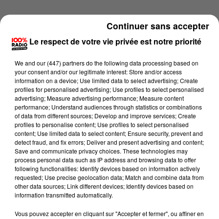
Continuer sans accepter
Le respect de votre vie privée est notre priorité
We and
our (447) partners
do the following data processing based on
your consent and/or our legitimate interest: Store and/or access
information on a device; Use limited data to select advertising; Create
profiles for personalised advertising; Use profiles to select personalised
advertising; Measure advertising performance; Measure content
performance; Understand audiences through statistics or combinations
of data from different sources; Develop and improve services; Create
profiles to personalise content; Use profiles to select personalised
content; Use limited data to select content; Ensure security, prevent and
detect fraud, and fix errors; Deliver and present advertising and content;
Lecture (4 min 30 sec)
Save and communicate privacy choices. These technologies may
process personal data such as IP address and browsing data to offer
following functionalities: Identify devices based on information actively
requested; Use precise geolocation data; Match and combine data from
other data sources; Link different devices; Identify devices based on
100%
information transmitted automatically.
Les infos du Tarn du 18/05/2026 à 08h30
Vous pouvez accepter en cliquant sur "Accepter et fermer", ou affiner en