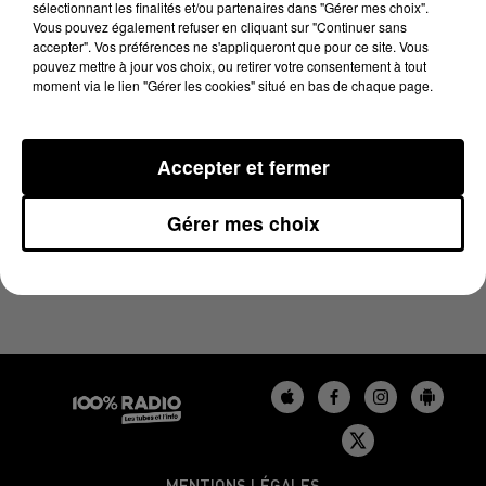
sélectionnant les finalités et/ou partenaires dans "Gérer mes choix".
18 mai 2026 - 4 min 30 sec
Vous pouvez également refuser en cliquant sur "Continuer sans
LES INFOS DU TARN DU 18/05/2026 À 08H30
accepter". Vos préférences ne s'appliqueront que pour ce site. Vous
pouvez mettre à jour vos choix, ou retirer votre consentement à tout
moment via le lien "Gérer les cookies" situé en bas de chaque page.
Podcasts infos du Tarn
Accepter et fermer
Gérer mes choix
MENTIONS LÉGALES