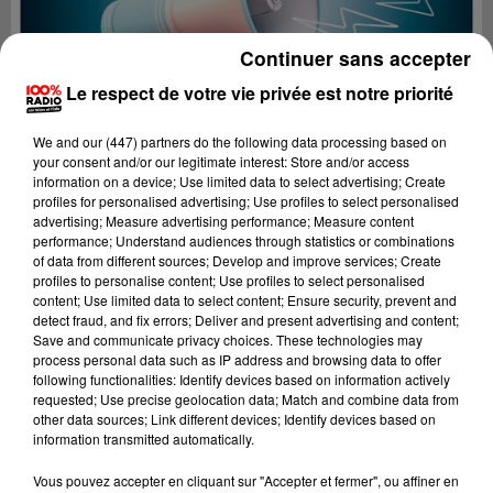
Continuer sans accepter
Le respect de votre vie privée est notre priorité
We and
our (447) partners
do the following data processing based on
your consent and/or our legitimate interest: Store and/or access
information on a device; Use limited data to select advertising; Create
profiles for personalised advertising; Use profiles to select personalised
advertising; Measure advertising performance; Measure content
performance; Understand audiences through statistics or combinations
of data from different sources; Develop and improve services; Create
profiles to personalise content; Use profiles to select personalised
content; Use limited data to select content; Ensure security, prevent and
detect fraud, and fix errors; Deliver and present advertising and content;
Lecture (2 min 18 sec)
Save and communicate privacy choices. These technologies may
process personal data such as IP address and browsing data to offer
following functionalities: Identify devices based on information actively
requested; Use precise geolocation data; Match and combine data from
other data sources; Link different devices; Identify devices based on
100%
information transmitted automatically.
Les infos du tarn
Vous pouvez accepter en cliquant sur "Accepter et fermer", ou affiner en