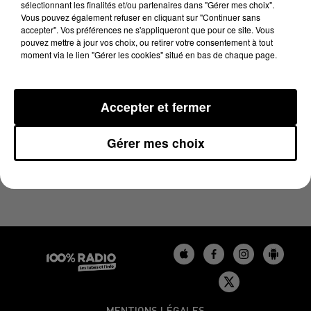
sélectionnant les finalités et/ou partenaires dans "Gérer mes choix".
18 mai 2023 - 2 min 18 sec
Vous pouvez également refuser en cliquant sur "Continuer sans
LES INFOS DU TARN DU 18/05/2023 À 14H00
accepter". Vos préférences ne s'appliqueront que pour ce site. Vous
pouvez mettre à jour vos choix, ou retirer votre consentement à tout
moment via le lien "Gérer les cookies" situé en bas de chaque page.
Podcasts infos du Tarn
Accepter et fermer
Gérer mes choix
MENTIONS LÉGALES