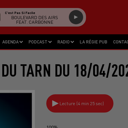
C'est Pas Si Facile
BOULEVARD DES AIRS
FEAT. CARBONNE
AGENDA
PODCAST
RADIO
LA RÉGIE PUB
CONTA
 DU TARN DU 18/04/20
Lecture (4 min 25 sec)
100%