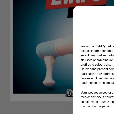
We and
our (447) partn
access information on a 
select personalised ad
statistics or combinatio
profiles to select person
Deliver and present adv
data such as IP address 
requested; Use precise g
based on information tra
Vous pouvez accepter en 
mes choix". Vous pouvez
ce site. Vous pouvez met
bas de chaque page.