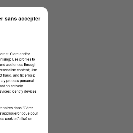
r sans accepter
erest: Store and/or
tising; Use profiles to
tand audiences through
personalise content; Use
 fraud, and fix errors;
 may process personal
mation actively
vices; Identify devices
rtenaires dans "Gérer
s'appliqueront que pour
les cookies" situé en