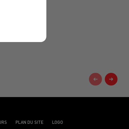
URS
PLAN DU SITE
LOGO