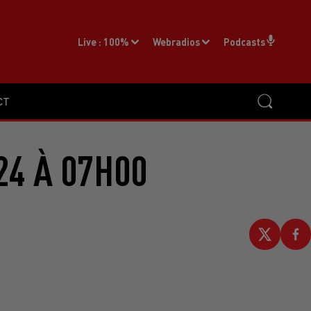
Live :
100%
Webradios
Podcasts
CT
24 À 07H00