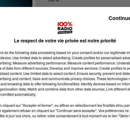
100% Radio les infos du Tarn
Continue
Le respect de votre vie privée est notre priorité
ers
do the following data processing based on your consent and/or our legitimate int
device; Use limited data to select advertising; Create profiles for personalised adver
vertising; Measure advertising performance; Measure content performance; Unders
ns of data from different sources; Develop and improve services; Create profiles to 
alised content; Use limited data to select content; Ensure security, prevent and detect
ertising and content; Save and communicate privacy choices. These technologies
and browsing data to offer following functionalities: Identify devices based on infor
eolocation data; Match and combine data from other data sources; Link different de
nsmitted automatically.
cliquant sur "Accepter et fermer", ou affiner en sélectionnant les finalités et/ou pa
 également refuser en cliquant sur "Continuer sans accepter". Vos préférences ne 
tre à jour vos choix, ou retirer votre consentement à tout moment via le lien "Gérer 