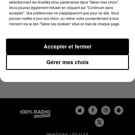
sélectionnant les finalités et/ou partenaires dans "Gérer mes choix".
18 mars 2025 - 2 min 14 sec
Vous pouvez également refuser en cliquant sur "Continuer sans
LES INFOS DU TARN DU 18/03/2025 À 10H00
accepter". Vos préférences ne s'appliqueront que pour ce site. Vous
pouvez mettre à jour vos choix, ou retirer votre consentement à tout
moment via le lien "Gérer les cookies" situé en bas de chaque page.
Podcasts infos du Tarn
Accepter et fermer
Gérer mes choix
MENTIONS LÉGALES