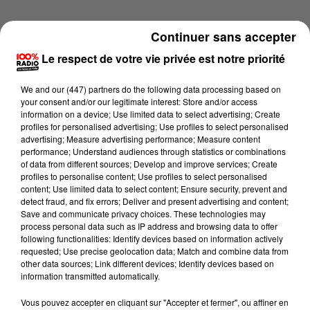
Continuer sans accepter
Le respect de votre vie privée est notre priorité
We and
our (447) partners
do the following data processing based on
your consent and/or our legitimate interest: Store and/or access
information on a device; Use limited data to select advertising; Create
profiles for personalised advertising; Use profiles to select personalised
advertising; Measure advertising performance; Measure content
performance; Understand audiences through statistics or combinations
of data from different sources; Develop and improve services; Create
profiles to personalise content; Use profiles to select personalised
content; Use limited data to select content; Ensure security, prevent and
detect fraud, and fix errors; Deliver and present advertising and content;
Lecture (2 min 14 sec)
Save and communicate privacy choices. These technologies may
process personal data such as IP address and browsing data to offer
following functionalities: Identify devices based on information actively
requested; Use precise geolocation data; Match and combine data from
other data sources; Link different devices; Identify devices based on
100%
information transmitted automatically.
100% Radio les infos du Tarn
Vous pouvez accepter en cliquant sur "Accepter et fermer", ou affiner en