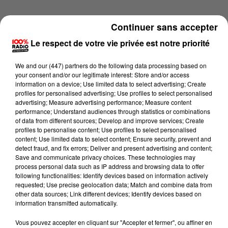
Continuer sans accepter
Le respect de votre vie privée est notre priorité
We and
our (447) partners
do the following data processing based on
your consent and/or our legitimate interest: Store and/or access
information on a device; Use limited data to select advertising; Create
profiles for personalised advertising; Use profiles to select personalised
advertising; Measure advertising performance; Measure content
performance; Understand audiences through statistics or combinations
of data from different sources; Develop and improve services; Create
profiles to personalise content; Use profiles to select personalised
content; Use limited data to select content; Ensure security, prevent and
detect fraud, and fix errors; Deliver and present advertising and content;
Lecture (4 min 12 sec)
Save and communicate privacy choices. These technologies may
process personal data such as IP address and browsing data to offer
following functionalities: Identify devices based on information actively
requested; Use precise geolocation data; Match and combine data from
other data sources; Link different devices; Identify devices based on
100%
information transmitted automatically.
100% Radio les infos du Tarn
Vous pouvez accepter en cliquant sur "Accepter et fermer", ou affiner en