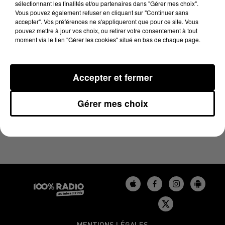
sélectionnant les finalités et/ou partenaires dans "Gérer mes choix".
18 février 2025 - 4 min 12 sec
Vous pouvez également refuser en cliquant sur "Continuer sans
LES INFOS DU TARN DU 18/02/2025 À 06H59
accepter". Vos préférences ne s'appliqueront que pour ce site. Vous
pouvez mettre à jour vos choix, ou retirer votre consentement à tout
moment via le lien "Gérer les cookies" situé en bas de chaque page.
Podcasts infos du Tarn
Accepter et fermer
Gérer mes choix
MENTIONS LÉGALES