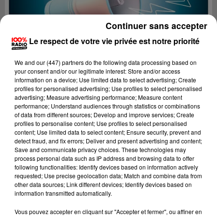
Continuer sans accepter
Le respect de votre vie privée est notre priorité
We and
our (447) partners
do the following data processing based on
your consent and/or our legitimate interest: Store and/or access
information on a device; Use limited data to select advertising; Create
profiles for personalised advertising; Use profiles to select personalised
advertising; Measure advertising performance; Measure content
performance; Understand audiences through statistics or combinations
of data from different sources; Develop and improve services; Create
profiles to personalise content; Use profiles to select personalised
content; Use limited data to select content; Ensure security, prevent and
detect fraud, and fix errors; Deliver and present advertising and content;
Lecture (2 min 22 sec)
Save and communicate privacy choices. These technologies may
process personal data such as IP address and browsing data to offer
following functionalities: Identify devices based on information actively
requested; Use precise geolocation data; Match and combine data from
other data sources; Link different devices; Identify devices based on
100%
information transmitted automatically.
100% Radio les infos du Tarn
Vous pouvez accepter en cliquant sur "Accepter et fermer", ou affiner en