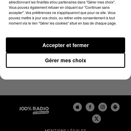
sélectionnant les finalités et/ou partenaires dans "Gérer mes choix".
17 mai 2024 - 2 min 22 sec
Vous pouvez également refuser en cliquant sur "Continuer sans
LES INFOS DU TARN DU 17/05/2024 À 10H00
accepter". Vos préférences ne s'appliqueront que pour ce site. Vous
pouvez mettre à jour vos choix, ou retirer votre consentement à tout
moment via le lien "Gérer les cookies" situé en bas de chaque page.
Podcasts infos du Tarn
Accepter et fermer
Gérer mes choix
MENTIONS LÉGALES