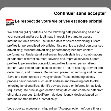
Continuer sans accepter
Le respect de votre vie privée est notre priorité
We and
our (447) partners
do the following data processing based on
your consent and/or our legitimate interest: Store and/or access
information on a device; Use limited data to select advertising; Create
profiles for personalised advertising; Use profiles to select personalised
advertising; Measure advertising performance; Measure content
performance; Understand audiences through statistics or combinations
of data from different sources; Develop and improve services; Create
profiles to personalise content; Use profiles to select personalised
content; Use limited data to select content; Ensure security, prevent and
detect fraud, and fix errors; Deliver and present advertising and content;
Lecture (4 min 15 sec)
Save and communicate privacy choices. These technologies may
process personal data such as IP address and browsing data to offer
following functionalities: Identify devices based on information actively
requested; Use precise geolocation data; Match and combine data from
other data sources; Link different devices; Identify devices based on
100%
information transmitted automatically.
100% Radio les infos du Tarn
Vous pouvez accepter en cliquant sur "Accepter et fermer", ou affiner en