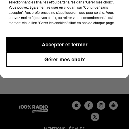
sélectionnant les finalités et/ou partenaires dans "Gérer mes choix".
16 juin 2025 - 4 min 15 sec
Vous pouvez également refuser en cliquant sur "Continuer sans
LES INFOS DU TARN DU 16/06/2025 À 07H59
accepter". Vos préférences ne s'appliqueront que pour ce site. Vous
pouvez mettre à jour vos choix, ou retirer votre consentement à tout
moment via le lien "Gérer les cookies" situé en bas de chaque page.
Podcasts infos du Tarn
Accepter et fermer
Gérer mes choix
MENTIONS LÉGALES