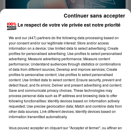
Continuer sans accepter
Le respect de votre vie privée est notre priorité
We and
our (447) partners
do the following data processing based on
your consent and/or our legitimate interest: Store and/or access
information on a device; Use limited data to select advertising; Create
profiles for personalised advertising; Use profiles to select personalised
advertising; Measure advertising performance; Measure content
performance; Understand audiences through statistics or combinations
of data from different sources; Develop and improve services; Create
profiles to personalise content; Use profiles to select personalised
content; Use limited data to select content; Ensure security, prevent and
detect fraud, and fix errors; Deliver and present advertising and content;
Lecture (4 min 1 sec)
Save and communicate privacy choices. These technologies may
process personal data such as IP address and browsing data to offer
following functionalities: Identify devices based on information actively
requested; Use precise geolocation data; Match and combine data from
other data sources; Link different devices; Identify devices based on
100%
information transmitted automatically.
100% radio les infos du Tarn
Vous pouvez accepter en cliquant sur "Accepter et fermer", ou affiner en