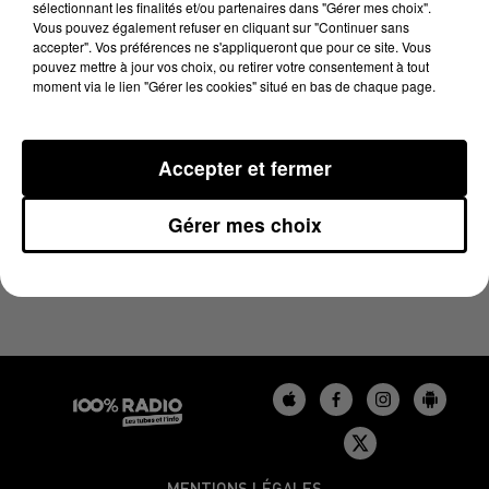
sélectionnant les finalités et/ou partenaires dans "Gérer mes choix".
16 juin 2023 - 4 min 1 sec
Vous pouvez également refuser en cliquant sur "Continuer sans
LES INFOS DU TARN DU 16/06/2023 À 16H59
accepter". Vos préférences ne s'appliqueront que pour ce site. Vous
pouvez mettre à jour vos choix, ou retirer votre consentement à tout
moment via le lien "Gérer les cookies" situé en bas de chaque page.
Podcasts infos du Tarn
Accepter et fermer
Gérer mes choix
MENTIONS LÉGALES