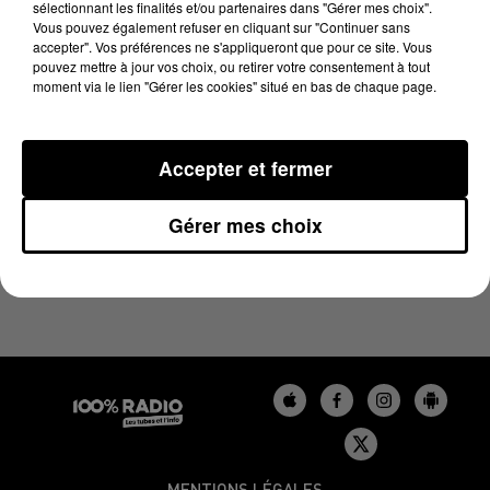
sélectionnant les finalités et/ou partenaires dans "Gérer mes choix".
16 mai 2025 - 2 min 15 sec
Vous pouvez également refuser en cliquant sur "Continuer sans
LES INFOS DU TARN DU 16/05/2025 À 11H00
accepter". Vos préférences ne s'appliqueront que pour ce site. Vous
pouvez mettre à jour vos choix, ou retirer votre consentement à tout
moment via le lien "Gérer les cookies" situé en bas de chaque page.
Podcasts infos du Tarn
Accepter et fermer
Gérer mes choix
MENTIONS LÉGALES