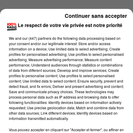
Continuer sans accepter
Le respect de votre vie privée est notre priorité
We and
our (447) partners
do the following data processing based on
your consent and/or our legitimate interest: Store and/or access
information on a device; Use limited data to select advertising; Create
profiles for personalised advertising; Use profiles to select personalised
advertising; Measure advertising performance; Measure content
performance; Understand audiences through statistics or combinations
of data from different sources; Develop and improve services; Create
profiles to personalise content; Use profiles to select personalised
content; Use limited data to select content; Ensure security, prevent and
detect fraud, and fix errors; Deliver and present advertising and content;
Lecture (2 min 15 sec)
Save and communicate privacy choices. These technologies may
process personal data such as IP address and browsing data to offer
following functionalities: Identify devices based on information actively
requested; Use precise geolocation data; Match and combine data from
other data sources; Link different devices; Identify devices based on
100%
information transmitted automatically.
100% Radio les infos du Tarn
Vous pouvez accepter en cliquant sur "Accepter et fermer", ou affiner en