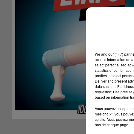
We and
our (447) partn
access information on a 
select personalised ad
statistics or combinatio
profiles to select person
Deliver and present adv
data such as IP address 
requested; Use precise g
based on information tra
Vous pouvez accepter en 
mes choix". Vous pouvez
ce site. Vous pouvez met
bas de chaque page.