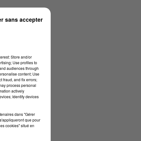
r sans accepter
erest: Store and/or
tising; Use profiles to
tand audiences through
personalise content; Use
 fraud, and fix errors;
 may process personal
mation actively
vices; Identify devices
rtenaires dans "Gérer
s'appliqueront que pour
les cookies" situé en