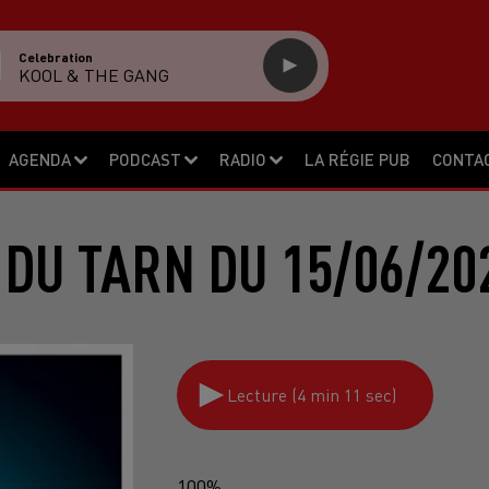
Celebration
KOOL & THE GANG
AGENDA
PODCAST
RADIO
LA RÉGIE PUB
CONTA
 DU TARN DU 15/06/20
Lecture (4 min 11 sec)
100%