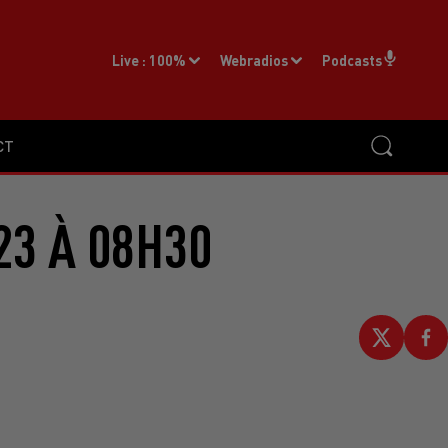
Live :
100%
Webradios
Podcasts
CT
23 À 08H30