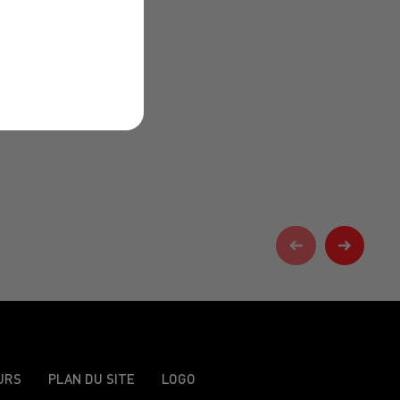
URS
PLAN DU SITE
LOGO