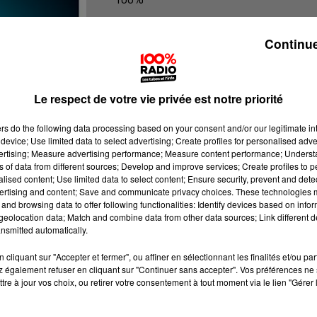
100% radio les infos du Tarn
Continue
Le respect de votre vie privée est notre priorité
ers
do the following data processing based on your consent and/or our legitimate int
device; Use limited data to select advertising; Create profiles for personalised adver
vertising; Measure advertising performance; Measure content performance; Unders
ns of data from different sources; Develop and improve services; Create profiles to 
alised content; Use limited data to select content; Ensure security, prevent and detect
ertising and content; Save and communicate privacy choices. These technologies
and browsing data to offer following functionalities: Identify devices based on infor
eolocation data; Match and combine data from other data sources; Link different de
nsmitted automatically.
cliquant sur "Accepter et fermer", ou affiner en sélectionnant les finalités et/ou pa
 également refuser en cliquant sur "Continuer sans accepter". Vos préférences ne 
tre à jour vos choix, ou retirer votre consentement à tout moment via le lien "Gérer 