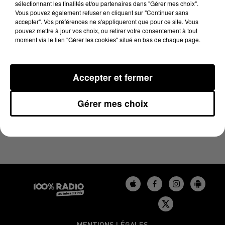
sélectionnant les finalités et/ou partenaires dans "Gérer mes choix".
14 novembre 2024 - 4 min 12 sec
Vous pouvez également refuser en cliquant sur "Continuer sans
LES INFOS DU TARN DU 14/11/2024 À 08H30
accepter". Vos préférences ne s'appliqueront que pour ce site. Vous
pouvez mettre à jour vos choix, ou retirer votre consentement à tout
moment via le lien "Gérer les cookies" situé en bas de chaque page.
Podcasts infos du Tarn
Accepter et fermer
Gérer mes choix
MENTIONS LÉGALES