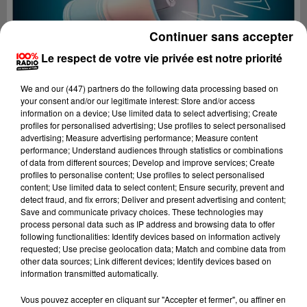
Continuer sans accepter
Le respect de votre vie privée est notre priorité
We and
our (447) partners
do the following data processing based on
your consent and/or our legitimate interest: Store and/or access
information on a device; Use limited data to select advertising; Create
profiles for personalised advertising; Use profiles to select personalised
advertising; Measure advertising performance; Measure content
performance; Understand audiences through statistics or combinations
of data from different sources; Develop and improve services; Create
profiles to personalise content; Use profiles to select personalised
content; Use limited data to select content; Ensure security, prevent and
detect fraud, and fix errors; Deliver and present advertising and content;
Lecture (4 min 12 sec)
Save and communicate privacy choices. These technologies may
process personal data such as IP address and browsing data to offer
following functionalities: Identify devices based on information actively
requested; Use precise geolocation data; Match and combine data from
other data sources; Link different devices; Identify devices based on
100%
information transmitted automatically.
100% Radio les infos du Tarn
Vous pouvez accepter en cliquant sur "Accepter et fermer", ou affiner en