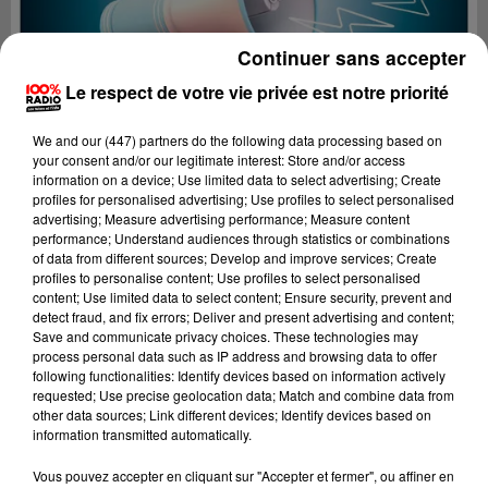
Continuer sans accepter
Le respect de votre vie privée est notre priorité
We and
our (447) partners
do the following data processing based on
your consent and/or our legitimate interest: Store and/or access
information on a device; Use limited data to select advertising; Create
profiles for personalised advertising; Use profiles to select personalised
advertising; Measure advertising performance; Measure content
performance; Understand audiences through statistics or combinations
of data from different sources; Develop and improve services; Create
profiles to personalise content; Use profiles to select personalised
content; Use limited data to select content; Ensure security, prevent and
detect fraud, and fix errors; Deliver and present advertising and content;
Lecture (4 min 7 sec)
Save and communicate privacy choices. These technologies may
process personal data such as IP address and browsing data to offer
following functionalities: Identify devices based on information actively
requested; Use precise geolocation data; Match and combine data from
other data sources; Link different devices; Identify devices based on
100%
information transmitted automatically.
100% Radio les infos du Tarn
Vous pouvez accepter en cliquant sur "Accepter et fermer", ou affiner en