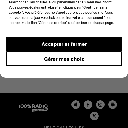
sélectionnant les finalités et/ou partenaires dans "Gérer mes choix".
13 décembre 2024 - 4 min 7 sec
Vous pouvez également refuser en cliquant sur "Continuer sans
LES INFOS DU TARN DU 13/12/2024 À 08H30
accepter". Vos préférences ne s'appliqueront que pour ce site. Vous
pouvez mettre à jour vos choix, ou retirer votre consentement à tout
moment via le lien "Gérer les cookies" situé en bas de chaque page.
Podcasts infos du Tarn
Accepter et fermer
Gérer mes choix
MENTIONS LÉGALES