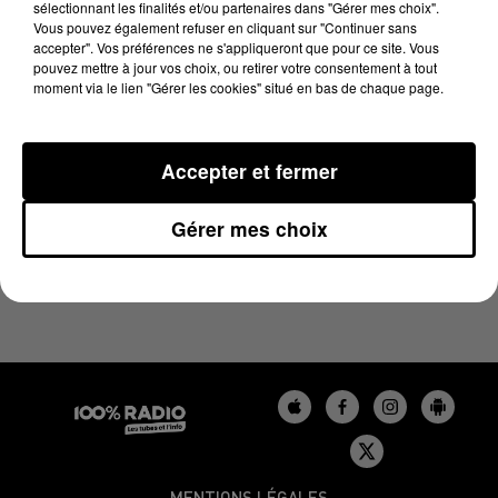
sélectionnant les finalités et/ou partenaires dans "Gérer mes choix".
13 novembre 2024 - 4 min 19 sec
Vous pouvez également refuser en cliquant sur "Continuer sans
LES INFOS DU TARN DU 13/11/2024 À 09H01
accepter". Vos préférences ne s'appliqueront que pour ce site. Vous
pouvez mettre à jour vos choix, ou retirer votre consentement à tout
moment via le lien "Gérer les cookies" situé en bas de chaque page.
Podcasts infos du Tarn
Accepter et fermer
Gérer mes choix
MENTIONS LÉGALES