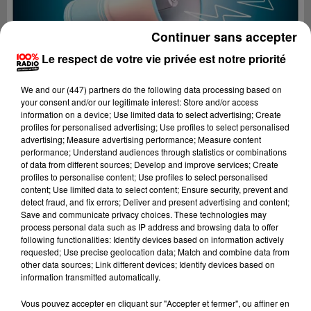
Continuer sans accepter
Le respect de votre vie privée est notre priorité
We and
our (447) partners
do the following data processing based on
your consent and/or our legitimate interest: Store and/or access
information on a device; Use limited data to select advertising; Create
profiles for personalised advertising; Use profiles to select personalised
advertising; Measure advertising performance; Measure content
performance; Understand audiences through statistics or combinations
of data from different sources; Develop and improve services; Create
profiles to personalise content; Use profiles to select personalised
content; Use limited data to select content; Ensure security, prevent and
detect fraud, and fix errors; Deliver and present advertising and content;
Lecture (4 min 19 sec)
Save and communicate privacy choices. These technologies may
process personal data such as IP address and browsing data to offer
following functionalities: Identify devices based on information actively
requested; Use precise geolocation data; Match and combine data from
other data sources; Link different devices; Identify devices based on
100%
information transmitted automatically.
100% Radio les infos du Tarn
Vous pouvez accepter en cliquant sur "Accepter et fermer", ou affiner en