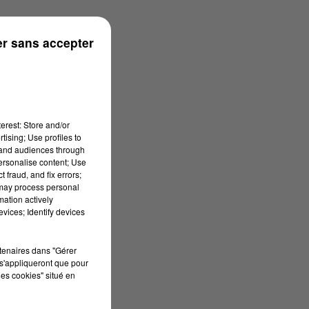
r sans accepter
erest: Store and/or
tising; Use profiles to
tand audiences through
personalise content; Use
 fraud, and fix errors;
 may process personal
mation actively
vices; Identify devices
rtenaires dans "Gérer
s'appliqueront que pour
les cookies" situé en