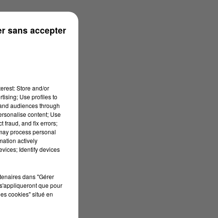
r sans accepter
erest: Store and/or
tising; Use profiles to
tand audiences through
personalise content; Use
 fraud, and fix errors;
 may process personal
mation actively
vices; Identify devices
rtenaires dans "Gérer
s'appliqueront que pour
les cookies" situé en