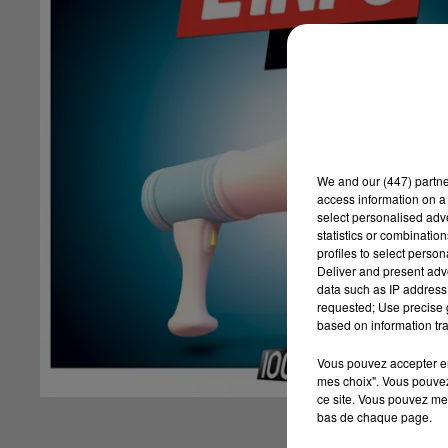
We and
our (447) partn
access information on a 
select personalised ad
statistics or combinatio
profiles to select person
Deliver and present adv
data such as IP address 
requested; Use precise g
based on information tra
Vous pouvez accepter en 
mes choix". Vous pouvez
ce site. Vous pouvez met
bas de chaque page.