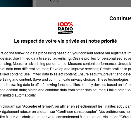
100% radio les infos du Tarn
Continue
Le respect de votre vie privée est notre priorité
ers
do the following data processing based on your consent and/or our legitimate int
device; Use limited data to select advertising; Create profiles for personalised adver
vertising; Measure advertising performance; Measure content performance; Unders
ns of data from different sources; Develop and improve services; Create profiles to 
alised content; Use limited data to select content; Ensure security, prevent and detect
ertising and content; Save and communicate privacy choices. These technologies
and browsing data to offer following functionalities: Identify devices based on infor
eolocation data; Match and combine data from other data sources; Link different de
nsmitted automatically.
cliquant sur "Accepter et fermer", ou affiner en sélectionnant les finalités et/ou pa
 également refuser en cliquant sur "Continuer sans accepter". Vos préférences ne 
tre à jour vos choix, ou retirer votre consentement à tout moment via le lien "Gérer 