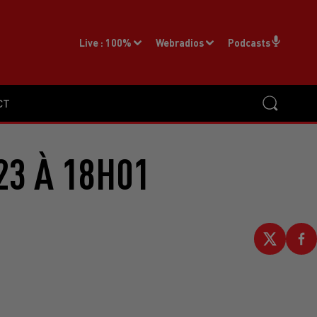
Live :
100%
Webradios
Podcasts
CT
23 À 18H01