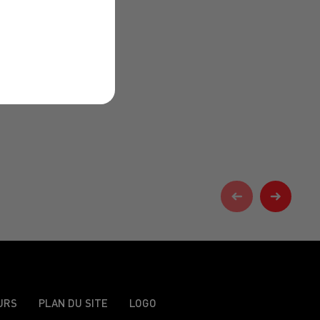
URS
PLAN DU SITE
LOGO