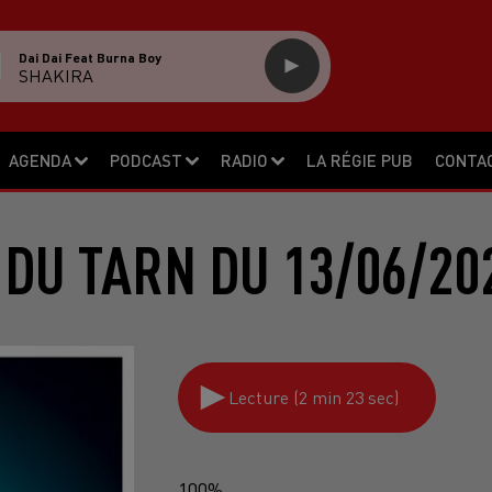
Dai Dai Feat Burna Boy
SHAKIRA
AGENDA
PODCAST
RADIO
LA RÉGIE PUB
CONTA
 DU TARN DU 13/06/20
Lecture (2 min 23 sec)
100%