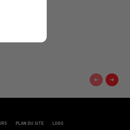
URS
PLAN DU SITE
LOGO