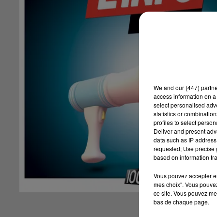
We and
our (447) partn
access information on a 
select personalised ad
statistics or combinatio
profiles to select person
Deliver and present adv
data such as IP address 
requested; Use precise g
based on information tra
Vous pouvez accepter en 
mes choix". Vous pouvez
ce site. Vous pouvez met
bas de chaque page.