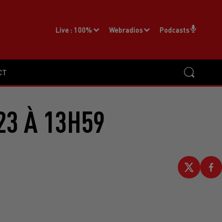
Live :
100%
Webradios
Podcasts
CT
23 À 13H59