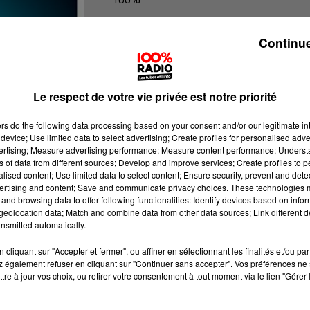
100% radio les infos du Tarn
Continue
Le respect de votre vie privée est notre priorité
ers
do the following data processing based on your consent and/or our legitimate int
device; Use limited data to select advertising; Create profiles for personalised adver
vertising; Measure advertising performance; Measure content performance; Unders
ns of data from different sources; Develop and improve services; Create profiles to 
alised content; Use limited data to select content; Ensure security, prevent and detect
ertising and content; Save and communicate privacy choices. These technologies
and browsing data to offer following functionalities: Identify devices based on infor
eolocation data; Match and combine data from other data sources; Link different de
nsmitted automatically.
cliquant sur "Accepter et fermer", ou affiner en sélectionnant les finalités et/ou pa
 également refuser en cliquant sur "Continuer sans accepter". Vos préférences ne 
tre à jour vos choix, ou retirer votre consentement à tout moment via le lien "Gérer 