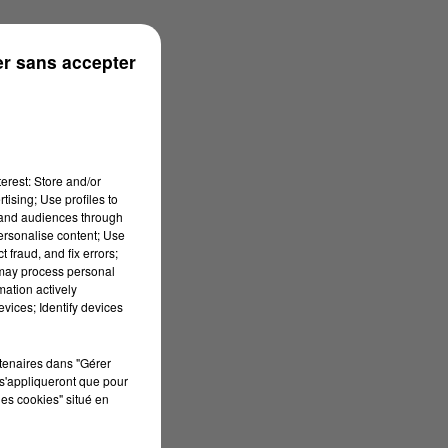
r sans accepter
erest: Store and/or
tising; Use profiles to
tand audiences through
personalise content; Use
 fraud, and fix errors;
 may process personal
mation actively
vices; Identify devices
rtenaires dans "Gérer
s'appliqueront que pour
les cookies" situé en