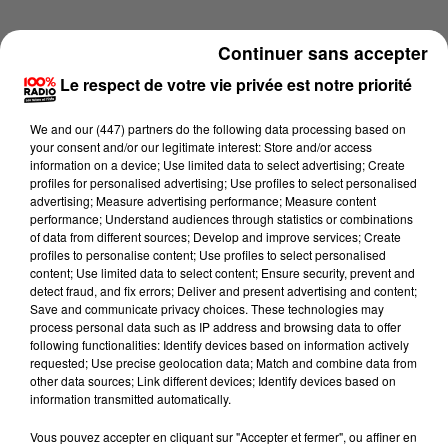
Continuer sans accepter
Le respect de votre vie privée est notre priorité
We and
our (447) partners
do the following data processing based on
your consent and/or our legitimate interest: Store and/or access
information on a device; Use limited data to select advertising; Create
profiles for personalised advertising; Use profiles to select personalised
advertising; Measure advertising performance; Measure content
performance; Understand audiences through statistics or combinations
of data from different sources; Develop and improve services; Create
profiles to personalise content; Use profiles to select personalised
content; Use limited data to select content; Ensure security, prevent and
detect fraud, and fix errors; Deliver and present advertising and content;
Lecture (4 min 19 sec)
Save and communicate privacy choices. These technologies may
process personal data such as IP address and browsing data to offer
following functionalities: Identify devices based on information actively
requested; Use precise geolocation data; Match and combine data from
other data sources; Link different devices; Identify devices based on
100%
information transmitted automatically.
100% Radio les infos du Tarn
Vous pouvez accepter en cliquant sur "Accepter et fermer", ou affiner en