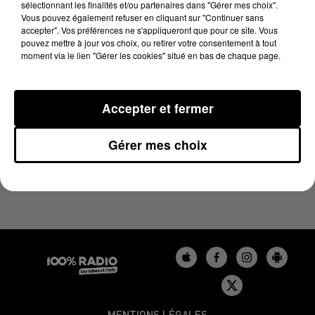
sélectionnant les finalités et/ou partenaires dans "Gérer mes choix".
13 mai 2025 - 4 min 19 sec
Vous pouvez également refuser en cliquant sur "Continuer sans
LES INFOS DU TARN DU 13/05/2025 À 08H30
accepter". Vos préférences ne s'appliqueront que pour ce site. Vous
pouvez mettre à jour vos choix, ou retirer votre consentement à tout
moment via le lien "Gérer les cookies" situé en bas de chaque page.
Podcasts infos du Tarn
Accepter et fermer
Gérer mes choix
MENTIONS LÉGALES