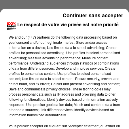
Continuer sans accepter
Le respect de votre vie privée est notre priorité
We and
our (447) partners
do the following data processing based on
your consent and/or our legitimate interest: Store and/or access
information on a device; Use limited data to select advertising; Create
profiles for personalised advertising; Use profiles to select personalised
advertising; Measure advertising performance; Measure content
performance; Understand audiences through statistics or combinations
of data from different sources; Develop and improve services; Create
profiles to personalise content; Use profiles to select personalised
content; Use limited data to select content; Ensure security, prevent and
detect fraud, and fix errors; Deliver and present advertising and content;
Lecture (2 min 12 sec)
Save and communicate privacy choices. These technologies may
process personal data such as IP address and browsing data to offer
following functionalities: Identify devices based on information actively
requested; Use precise geolocation data; Match and combine data from
other data sources; Link different devices; Identify devices based on
100%
information transmitted automatically.
100% Radio les infos du Tarn
Vous pouvez accepter en cliquant sur "Accepter et fermer", ou affiner en