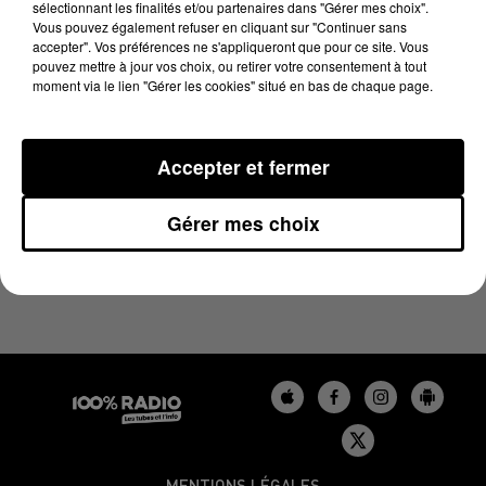
sélectionnant les finalités et/ou partenaires dans "Gérer mes choix".
13 février 2025 - 2 min 12 sec
Vous pouvez également refuser en cliquant sur "Continuer sans
LES INFOS DU TARN DU 13/02/2025 À 12H01
accepter". Vos préférences ne s'appliqueront que pour ce site. Vous
pouvez mettre à jour vos choix, ou retirer votre consentement à tout
moment via le lien "Gérer les cookies" situé en bas de chaque page.
Podcasts infos du Tarn
Accepter et fermer
Gérer mes choix
MENTIONS LÉGALES