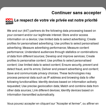
Continuer sans accepter
Le respect de votre vie privée est notre priorité
We and
our (447) partners
do the following data processing based on
your consent and/or our legitimate interest: Store and/or access
information on a device; Use limited data to select advertising; Create
profiles for personalised advertising; Use profiles to select personalised
advertising; Measure advertising performance; Measure content
performance; Understand audiences through statistics or combinations
of data from different sources; Develop and improve services; Create
profiles to personalise content; Use profiles to select personalised
content; Use limited data to select content; Ensure security, prevent and
detect fraud, and fix errors; Deliver and present advertising and content;
Lecture (4 min 26 sec)
Save and communicate privacy choices. These technologies may
process personal data such as IP address and browsing data to offer
following functionalities: Identify devices based on information actively
requested; Use precise geolocation data; Match and combine data from
other data sources; Link different devices; Identify devices based on
100%
information transmitted automatically.
100% Radio les infos du Tarn
Vous pouvez accepter en cliquant sur "Accepter et fermer", ou affiner en