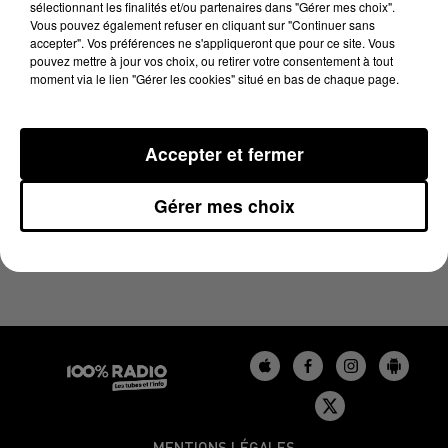
sélectionnant les finalités et/ou partenaires dans "Gérer mes choix".
13 janvier 2025 - 4 min 26 sec
Vous pouvez également refuser en cliquant sur "Continuer sans
LES INFOS DU TARN DU 13/01/2025 À 17H00
accepter". Vos préférences ne s'appliqueront que pour ce site. Vous
pouvez mettre à jour vos choix, ou retirer votre consentement à tout
moment via le lien "Gérer les cookies" situé en bas de chaque page.
Podcasts infos du Tarn
Accepter et fermer
Gérer mes choix
MENTIONS LÉGALES